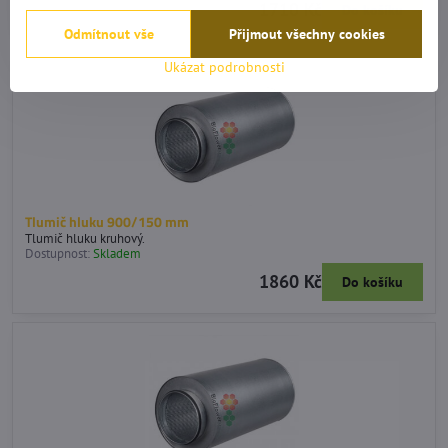
1710 Kč
Do košíku
Odmítnout vše
Přijmout všechny cookies
Ukázat podrobnosti
Tlumič hluku 900/150 mm
Tlumič hluku kruhový.
Dostupnost:
Skladem
1860 Kč
Do košíku