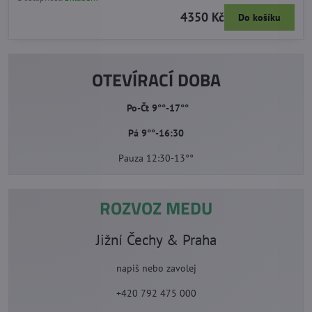
4350 Kč
Do košíku
OTEVÍRACÍ DOBA
Po-Čt 9°°-17°°
Pá 9°°-16:30
Pauza 12:30-13°°
ROZVOZ MEDU
Jižní Čechy & Praha
napiš nebo zavolej
+420 792 475 000