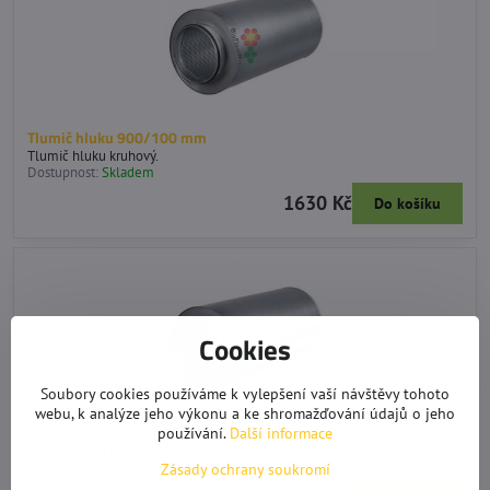
Tlumič hluku 900/100 mm
Tlumič hluku kruhový.
Dostupnost:
Skladem
1630 Kč
Do košíku
Cookies
Soubory cookies používáme k vylepšení vaší návštěvy tohoto
webu, k analýze jeho výkonu a ke shromažďování údajů o jeho
Tlumič hluku 900/125 mm
používání.
Další informace
Tlumič hluku kruhový.
Zásady ochrany soukromí
Dostupnost:
Skladem