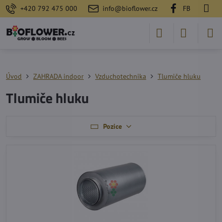
+420 792 475 000
info@bioflower.cz
FB
Úvod
ZAHRADA indoor
Vzduchotechnika
Tlumiče hluku
Tlumiče hluku
Pozice