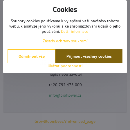
Cookies
Po-Čt 9°°-17°°
Pá 9°°-16:30
Soubory cookies používáme k vylepšení vaší návštěvy tohoto
webu, k analýze jeho výkonu a ke shromažďování údajů o jeho
Pauza 12:30-13°°
používání.
Další informace
Zásady ochrany soukromí
ROZVOZ MEDU
Odmítnout vše
Přijmout všechny cookies
Jižní Čechy & Praha
Ukázat podrobnosti
napiš nebo zavolej
+420 792 475 000
info@bioflower.cz
GrowBloomBees/?ref=embed_page