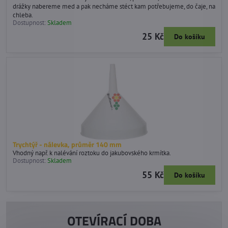
drážky nabereme med a pak necháme stéct kam potřebujeme, do čaje, na
chleba.
Dostupnost:
Skladem
25 Kč
Do košíku
Trychtýř - nálevka, průměr 140 mm
Vhodný např. k nalévání roztoku do jakubovského krmítka.
Dostupnost:
Skladem
55 Kč
Do košíku
OTEVÍRACÍ DOBA