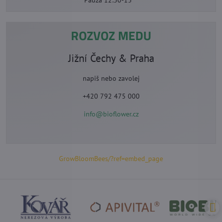
ROZVOZ MEDU
Jižní Čechy & Praha
napiš nebo zavolej
+420 792 475 000
info@bioflower.cz
GrowBloomBees/?ref=embed_page