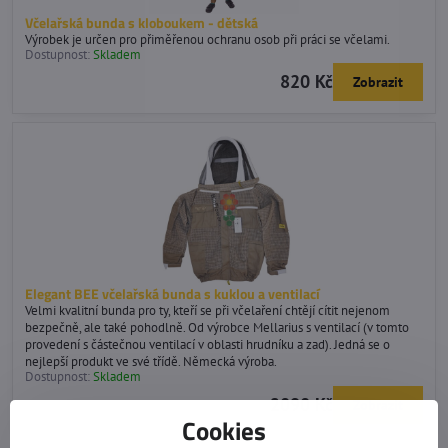
Včelařská bunda s kloboukem - dětská
Výrobek je určen pro přiměřenou ochranu osob při práci se včelami.
Dostupnost:
Skladem
820 Kč
Zobrazit
Elegant BEE včelařská bunda s kuklou a ventilací
Velmi kvalitní bunda pro ty, kteří se při včelaření chtějí cítit nejenom
bezpečně, ale také pohodlně. Od výrobce Mellarius s ventilací (v tomto
provedení s částečnou ventilací v oblasti hrudníku a zad). Jedná se o
nejlepší produkt ve své třídě. Německá výroba.
Dostupnost:
Skladem
2090 Kč
Zobrazit
Cookies