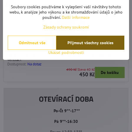
-8%
Soubory cookies používáme k vylepšení vaší návštěvy tohoto
webu, k analýze jeho výkonu a ke shromažďování údajů o jeho
používání.
Další informace
Zásady ochrany soukromí
Odmítnout vše
Přijmout všechny cookies
Náhradní včelařská kukla Elegant Bee s ventilací
Ukázat podrobnosti
Náhradní kukla ke všem blůzám a kombinézám značky Elegant Bee s
ventilací.
Dostupnost:
Na dotaz
490 Kč
Sleva 40 Kč
Do košíku
450 Kč
OTEVÍRACÍ DOBA
Po-Čt 9°°-17°°
Pá 9°°-16:30
Pauza 12:30-13°°