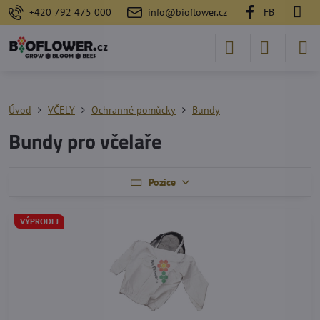
+420 792 475 000
info@bioflower.cz
FB
Úvod
VČELY
Ochranné pomůcky
Bundy
Bundy pro včelaře
Pozice
VÝPRODEJ