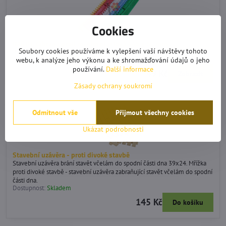
Cookies
IMGUT Zábrana proti myším plastová 445 x 50 mm
Soubory cookies používáme k vylepšení vaší návštěvy tohoto
IMGUT Zábrana proti myším plastová 445 x 50 mm
Dostupnost:
webu, k analýze jeho výkonu a ke shromažďování údajů o jeho
Skladem
používání.
Další informace
49 Kč
Zobrazit
Zásady ochrany soukromí
Odmítnout vše
Přijmout všechny cookies
Ukázat podrobnosti
Stavební uzávěra - proti divoké stavbě
Stavební uzávěra brání stavět včelám do spodní části dna 39x24. Mřížka
proti divoké stavbě - stavební uzávěra zabraňující stavět včelám do spodní
části dna.
Dostupnost:
Skladem
145 Kč
Do košíku