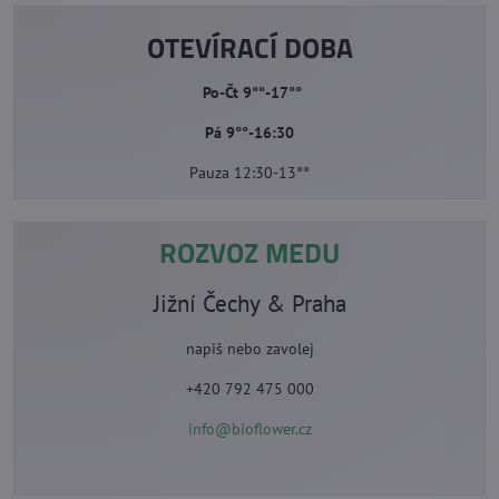
OTEVÍRACÍ DOBA
Po-Čt 9°°-17°°
Pá 9°°-16:30
Pauza 12:30-13°°
ROZVOZ MEDU
Jižní Čechy & Praha
napiš nebo zavolej
+420 792 475 000
info@bioflower.cz