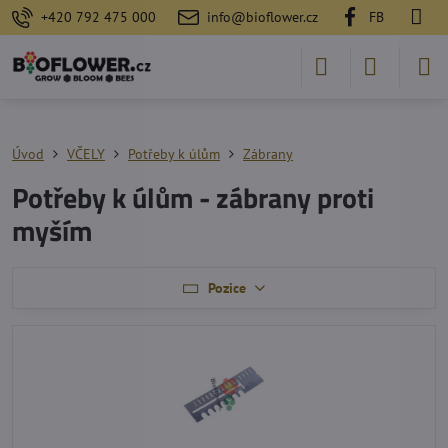
+420 792 475 000
info@bioflower.cz
FB
Úvod
VČELY
Potřeby k úlům
Zábrany
Potřeby k úlům - zábrany proti
myším
Pozice