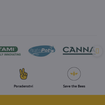
Poradenství
Save the Bees