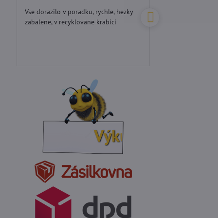
5
/
Vse dorazilo v poradku, rychle, hezky
Perfektní přístup...d
5
zabalene, v recyklovane krabici
Výkup vosku: 200Kč 