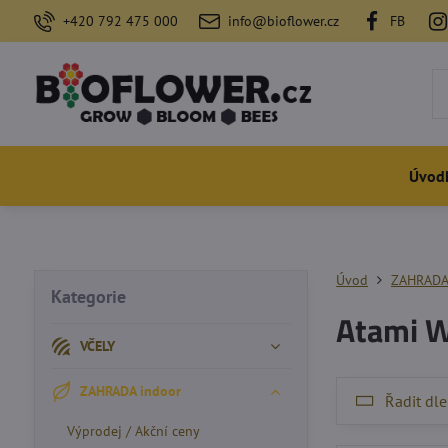
+420 792 475 000
info@bioflower.cz
FB
Úvod
Úvod
ZAHRADA
Kategorie
Atami 
VČELY
ZAHRADA indoor
Řadit dle
Výprodej / Akční ceny