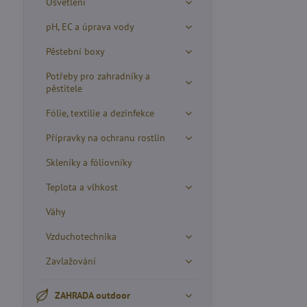
Osvětlení
pH, EC a úprava vody
Pěstební boxy
Potřeby pro zahradníky a
pěstitele
Fólie, textilie a dezinfekce
Přípravky na ochranu rostlin
Skleníky a fóliovníky
Teplota a vlhkost
Váhy
Vzduchotechnika
Zavlažování
ZAHRADA outdoor