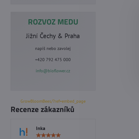
ROZVOZ MEDU
Jižní Čechy & Praha
napiš nebo zavolej
+420 792 475 000
info@bioflower.cz
GrowBloomBees/?ref=embed_page
Recenze zákazníků
Inka
Marie S
Hodnocení: