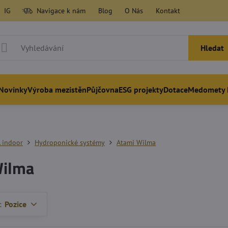
IG
Navigace k nám
Blog
O Nás
Kontakt
Hledat
Novinky
Výroba mezistěn
Půjčovna
ESG projekty
Dotace
Medomety 
 indoor
Hydroponické systémy
Atami Wilma
Wilma
:
Pozice