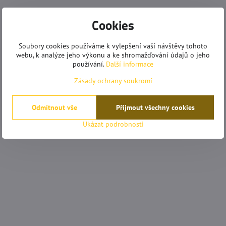
Cookies
Soubory cookies používáme k vylepšení vaší návštěvy tohoto
webu, k analýze jeho výkonu a ke shromažďování údajů o jeho
používání.
Další informace
Zásady ochrany soukromí
Odmítnout vše
Přijmout všechny cookies
Ukázat podrobnosti
mrkovská
Anonym
Hodnocení:
Hodnocení: