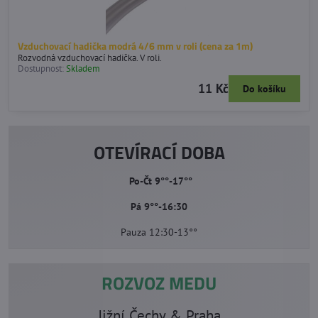
Vzduchovací hadička modrá 4/6 mm v roli (cena za 1m)
Rozvodná vzduchovací hadička. V roli.
Dostupnost:
Skladem
11 Kč
Do košíku
OTEVÍRACÍ DOBA
Po-Čt 9°°-17°°
Pá 9°°-16:30
Pauza 12:30-13°°
ROZVOZ MEDU
Jižní Čechy & Praha