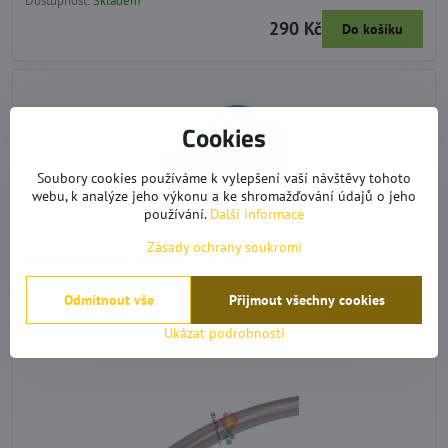
Dostupnost:
Skladem
290 Kč
Do košíku
Cookies
Soubory cookies používáme k vylepšení vaší návštěvy tohoto
webu, k analýze jeho výkonu a ke shromažďování údajů o jeho
používání.
Další informace
Hailea ACO-2204
Zásady ochrany soukromí
Akvarijní kompresor o výkonu 2 × 2L/min.
Dostupnost:
Skladem
320 Kč
Odmítnout vše
Přijmout všechny cookies
Do košíku
Ukázat podrobnosti