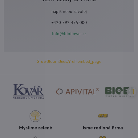
napiš nebo zavolej
+420 792 475 000
info@bioflower.cz
GrowBloomBees/?ref=embed_page
Myslíme zeleně
Jsme rodinná firma