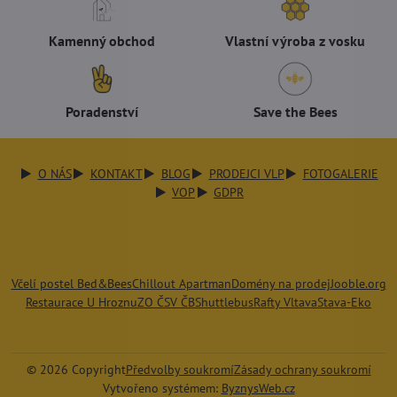
Kamenný obchod
Vlastní výroba z vosku
Poradenství
Save the Bees
O NÁS
KONTAKT
BLOG
PRODEJCI VLP
FOTOGALERIE
VOP
GDPR
Včelí postel Bed&Bees
Chillout Apartman
Domény na prodej
Jooble.org
Restaurace U Hroznu
ZO ČSV ČB
Shuttlebus
Rafty Vltava
Stava-Eko
©
2026
Copyright
Předvolby soukromí
Zásady ochrany soukromí
Vytvořeno systémem:
ByznysWeb.cz