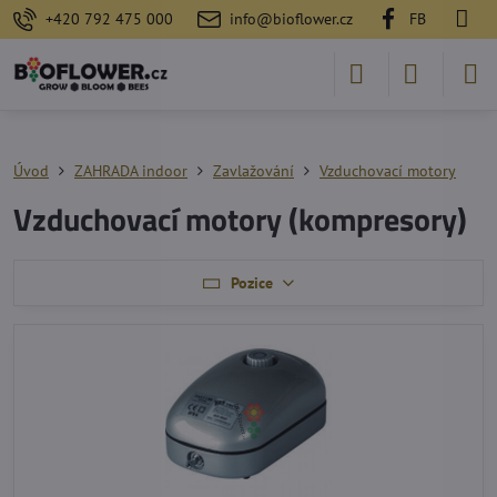
+420 792 475 000
info@bioflower.cz
FB
Úvod
ZAHRADA indoor
Zavlažování
Vzduchovací motory
Vzduchovací motory (kompresory)
Pozice