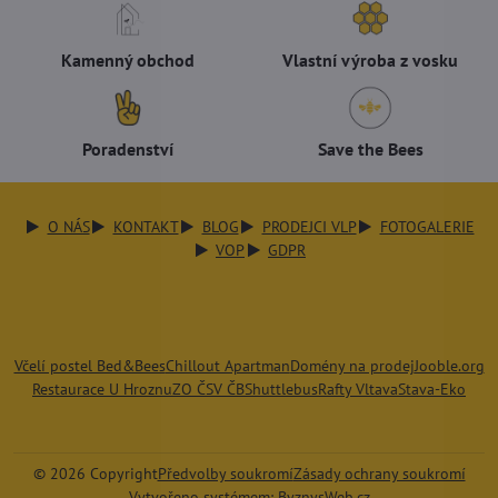
Kamenný obchod
Vlastní výroba z vosku
Poradenství
Save the Bees
O NÁS
KONTAKT
BLOG
PRODEJCI VLP
FOTOGALERIE
VOP
GDPR
Včelí postel Bed&Bees
Chillout Apartman
Domény na prodej
Jooble.org
Restaurace U Hroznu
ZO ČSV ČB
Shuttlebus
Rafty Vltava
Stava-Eko
©
2026
Copyright
Předvolby soukromí
Zásady ochrany soukromí
Vytvořeno systémem:
ByznysWeb.cz