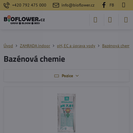
+420 792 475 000
info@bioflower.cz
FB
Úvod
ZAHRADA indoor
pH, EC a úprava vody
Bazénová chemi
Bazénová chemie
Pozice