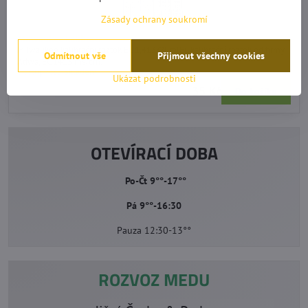
Zásady ochrany soukromí
Milwaukee kalibrační roztok EC 1,413/20ml
Milwaukee kalibrační roztok EC 1,413/20mlEC kalibrační roztok od firmy
Odmítnout vše
Přijmout všechny cookies
Adwa, EC 1413 ms/cm.
Dostupnost:
Skladem
Ukázat podrobnosti
35 Kč
Do košíku
OTEVÍRACÍ DOBA
Po-Čt 9°°-17°°
Pá 9°°-16:30
Pauza 12:30-13°°
ROZVOZ MEDU