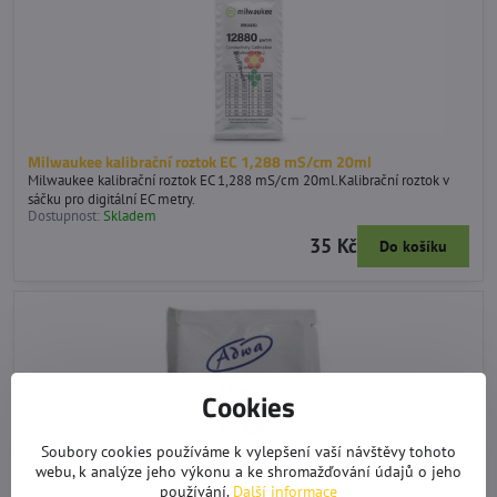
Milwaukee kalibrační roztok EC 1,288 mS/cm 20ml
Milwaukee kalibrační roztok EC 1,288 mS/cm 20ml.Kalibrační roztok v
sáčku pro digitální EC metry.
Dostupnost:
Skladem
35 Kč
Do košíku
Cookies
Soubory cookies používáme k vylepšení vaší návštěvy tohoto
webu, k analýze jeho výkonu a ke shromažďování údajů o jeho
používání.
Další informace