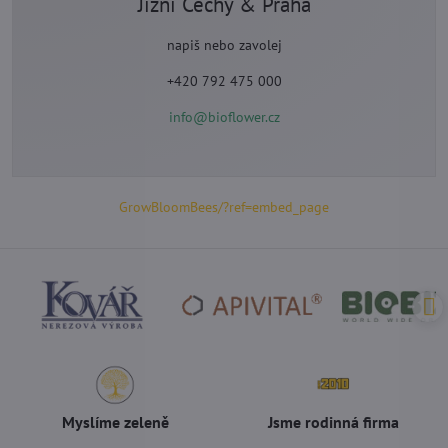
Jižní Čechy & Praha
napiš nebo zavolej
+420 792 475 000
info@bioflower.cz
GrowBloomBees/?ref=embed_page
Myslíme zeleně
Jsme rodinná firma