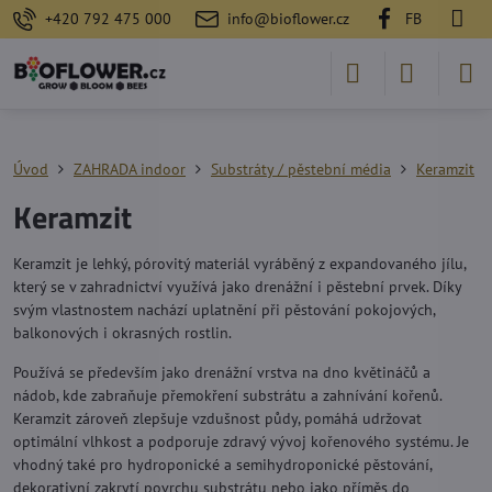
+420 792 475 000
info@bioflower.cz
FB
Úvod
ZAHRADA indoor
Substráty / pěstební média
Keramzit
Keramzit
Keramzit je lehký, pórovitý materiál vyráběný z expandovaného jílu,
který se v zahradnictví využívá jako drenážní i pěstební prvek. Díky
svým vlastnostem nachází uplatnění při pěstování pokojových,
balkonových i okrasných rostlin.
Používá se především jako drenážní vrstva na dno květináčů a
nádob, kde zabraňuje přemokření substrátu a zahnívání kořenů.
Keramzit zároveň zlepšuje vzdušnost půdy, pomáhá udržovat
optimální vlhkost a podporuje zdravý vývoj kořenového systému. Je
vhodný také pro hydroponické a semihydroponické pěstování,
dekorativní zakrytí povrchu substrátu nebo jako příměs do