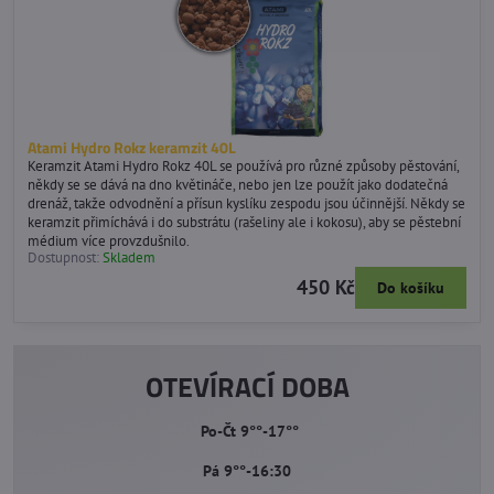
Atami Hydro Rokz keramzit 40L
Keramzit Atami Hydro Rokz 40L se používá pro různé způsoby pěstování,
někdy se se dává na dno květináče, nebo jen lze použít jako dodatečná
drenáž, takže odvodnění a přísun kyslíku zespodu jsou účinnější. Někdy se
keramzit přimíchává i do substrátu (rašeliny ale i kokosu), aby se pěstební
médium více provzdušnilo.
Dostupnost:
Skladem
450 Kč
Do košíku
OTEVÍRACÍ DOBA
Po-Čt 9°°-17°°
Pá 9°°-16:30