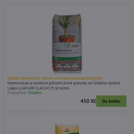
Liaflor Keramzit 8-16mm 50l hydroponický substrát
Hydroculture je keramzit (přírodní jílové granule) od Českého výrobce
Liapor (LIAFLOR CLASSIC) fr. 8/16mm
Dostupnost:
Skladem
450 Kč
Do košíku