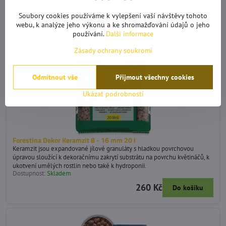
85 Kč
Do košíku
Soubory cookies používáme k vylepšení vaší návštěvy tohoto
webu, k analýze jeho výkonu a ke shromažďování údajů o jeho
používání.
Další informace
Zásady ochrany soukromí
Odmítnout vše
Přijmout všechny cookies
Ukázat podrobnosti
Forestina Dekor Keramzit 8 - 16 mm 20 l
Keramzit jsou expandované jílové granuláty s hladkou povrchovou
úpravou sloužící k dekoračnímu zakrytí substrátu na povrchu květináčů, k
ukotvení umělých rostlin nebo také k hydroponii.
Dostupnost:
Skladem
260 Kč
Do košíku