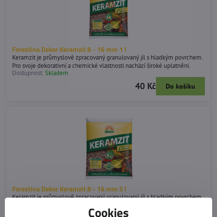
Forestina Dekor Keramzit 8 - 16 mm 1 l
Keramzit je průmyslově zpracovaný granulovaný jíl s hladkým povrchem.
Pro svoje dekorativní a chemické vlastnosti nachází široké uplatněni.
Dostupnost:
Skladem
40 Kč
Do košíku
Forestina Dekor Keramzit 8 - 16 mm 5 l
Keramzit je průmyslově zpracovaný granulovaný jíl s hladkým povrchem.
Pro svoje dekorativní a chemické vlastnosti nachází široké uplatněni.
Cookies
Dostupnost:
Skladem