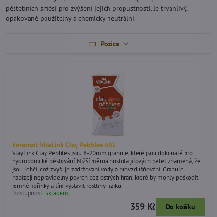
pěstebních směsí pro zvýšení jejich propustnosti. Je trvanlivý,
opakovaně použitelný a chemicky neutrální.
Pozice
Keramzit VitaLink Clay Pebbles 45L
VlayLink Clay Pebbles jsou 8-20mm granule, které jsou dokonalé pro
hydroponické pěstování. Nižší měrná hustota jílových pelet znamená, že
jsou lehčí, což zvyšuje zadržování vody a provzdušňování. Granule
nabízejí nepravidelný povrch bez ostrých hran, které by mohly poškodit
jemné kořínky a tím vystavit rostliny riziku.
Dostupnost:
Skladem
359 Kč
Do košíku