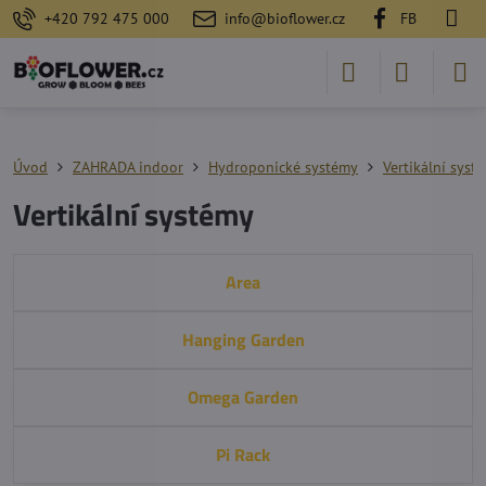
+420 792 475 000
info@bioflower.cz
FB
Úvod
ZAHRADA indoor
Hydroponické systémy
Vertikální syst
Vertikální systémy
Area
Hanging Garden
Omega Garden
Pi Rack