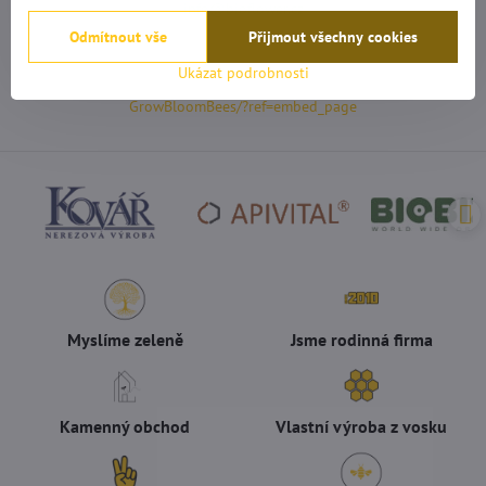
info@bioflower.cz
Odmítnout vše
Přijmout všechny cookies
Ukázat podrobnosti
GrowBloomBees/?ref=embed_page
Myslíme zeleně
Jsme rodinná firma
Kamenný obchod
Vlastní výroba z vosku