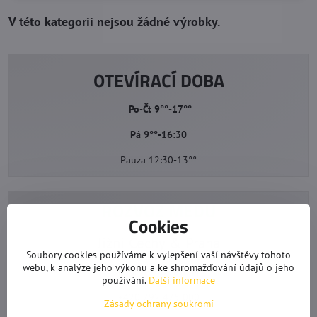
OTEVÍRACÍ DOBA
Po-Čt 9°°-17°°
Pá 9°°-16:30
Pauza 12:30-13°°
ROZVOZ MEDU
Cookies
Jižní Čechy & Praha
Soubory cookies používáme k vylepšení vaší návštěvy tohoto
webu, k analýze jeho výkonu a ke shromažďování údajů o jeho
napiš nebo zavolej
používání.
Další informace
+420 792 475 000
Zásady ochrany soukromí