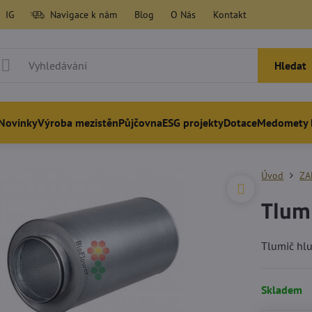
IG
Navigace k nám
Blog
O Nás
Kontakt
Hledat
Novinky
Výroba mezistěn
Půjčovna
ESG projekty
Dotace
Medomety 
Úvod
ZA
Tlum
Tlumič hl
Skladem