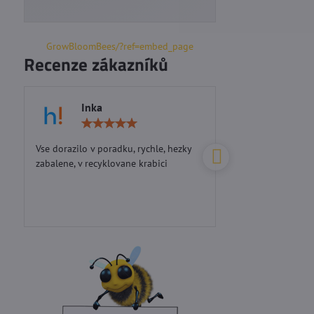
GrowBloomBees/?ref=embed_page
Recenze zákazníků
Inka
Marie S
Hodnocení:
5
/
Vse dorazilo v poradku, rychle, hezky
Perfektní přístup...d
5
zabalene, v recyklovane krabici