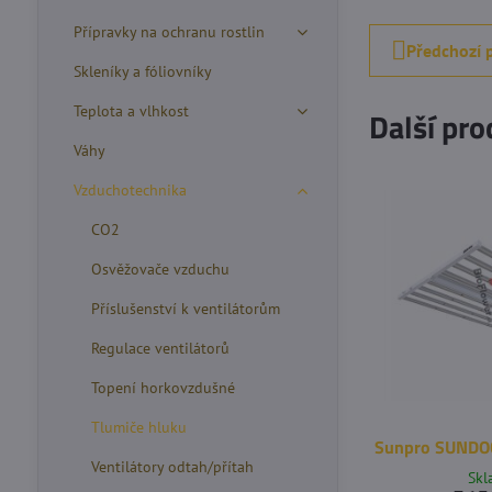
Přípravky na ochranu rostlin
Předchozí 
Skleníky a fóliovníky
Teplota a vlhkost
Další pro
Váhy
Vzduchotechnika
CO2
Osvěžovače vzduchu
Příslušenství k ventilátorům
Regulace ventilátorů
Topení horkovzdušné
Tlumiče hluku
Sunpro SUNDO
Ventilátory odtah/přítah
Sk