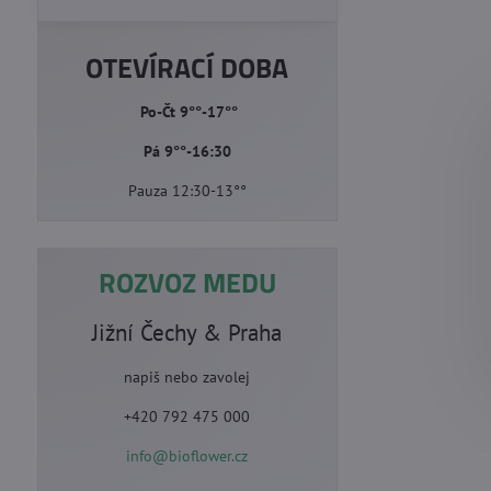
OTEVÍRACÍ DOBA
Po-Čt 9°°-17°°
Pá 9°°-16:30
Pauza 12:30-13°°
ROZVOZ MEDU
Jižní Čechy & Praha
napiš nebo zavolej
+420 792 475 000
info@bioflower.cz