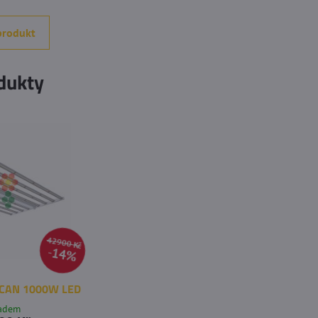
produkt
dukty
42900 Kč
14%
CAN 1000W LED
ladem