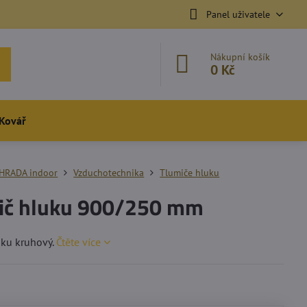
Panel uživatele
Nákupní košík
0 Kč
Kovář
HRADA indoor
Vzduchotechnika
Tlumiče hluku
ič hluku 900/250 mm
uku kruhový.
Čtěte více