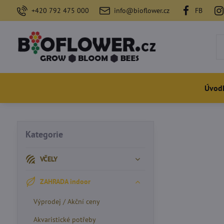
+420 792 475 000
info@bioflower.cz
FB
Úvod
Kategorie
VČELY
ZAHRADA indoor
Výprodej / Akční ceny
Akvaristické potřeby