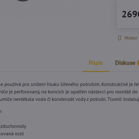
269
Hlídací
Popis
Diskuse
e používá pro snížení hluku šířeného potrubím. Konstrukčně je ře
umiče je perforovaný, na koncích je opatřen nástavci pro montáž do
 tlumiče nevtékala voda či kondenzát vody z potrubí. Tlumič instaluj
m
é vzduchovody
nkovaná ocel