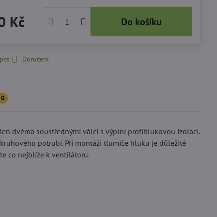
0 Kč
Do košíku
 pes
Doručení
0
šen dvěma soustřednými válci s výplní protihlukovou izolací.
 kruhového potrubí. Při montáži tlumiče hluku je důležité
te co nejblíže k ventilátoru.