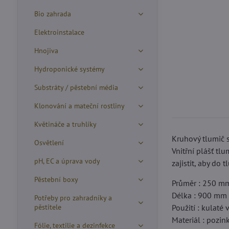
Bio zahrada
Elektroinstalace
Hnojiva
Hydroponické systémy
Substráty / pěstební média
Klonování a mateční rostliny
Květináče a truhlíky
Kruhový tlumič s
Osvětlení
Vnitřní plášť tl
pH, EC a úprava vody
zajistit, aby do
Pěstební boxy
Průměr : 250 m
Délka : 900 mm
Potřeby pro zahradníky a
pěstitele
Použití : kulat
Materiál : pozi
Fólie, textilie a dezinfekce