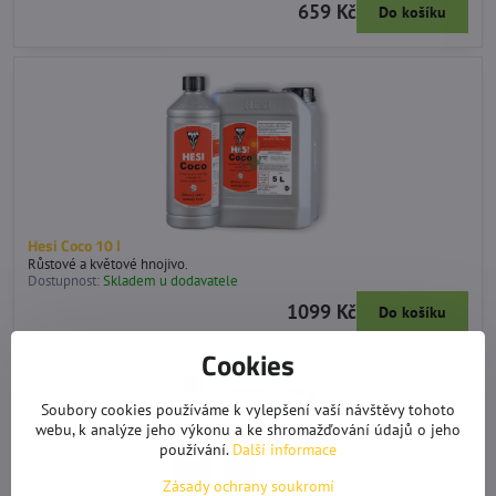
659 Kč
Do košíku
Hesi Coco 10 l
Růstové a květové hnojivo.
Dostupnost:
Skladem u dodavatele
1099 Kč
Do košíku
Cookies
Soubory cookies používáme k vylepšení vaší návštěvy tohoto
webu, k analýze jeho výkonu a ke shromažďování údajů o jeho
používání.
Další informace
Zásady ochrany soukromí