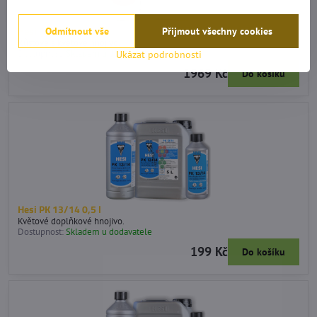
Hesi Coco 20 l
Odmítnout vše
Přijmout všechny cookies
Růstové a květové hnojivo.
Dostupnost:
Skladem u dodavatele
Ukázat podrobnosti
1969 Kč
Do košíku
Hesi PK 13/14 0,5 l
Květové doplňkové hnojivo.
Dostupnost:
Skladem u dodavatele
199 Kč
Do košíku