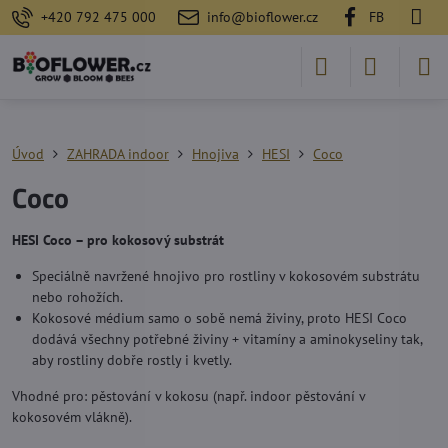
+420 792 475 000
info@bioflower.cz
FB
Úvod
ZAHRADA indoor
Hnojiva
HESI
Coco
Coco
HESI Coco – pro kokosový substrát
Speciálně navržené hnojivo pro rostliny v kokosovém substrátu
nebo rohožích.
Kokosové médium samo o sobě nemá živiny, proto HESI Coco
dodává všechny potřebné živiny + vitamíny a aminokyseliny tak,
aby rostliny dobře rostly i kvetly.
Vhodné pro: pěstování v kokosu (např. indoor pěstování v
kokosovém vlákně).