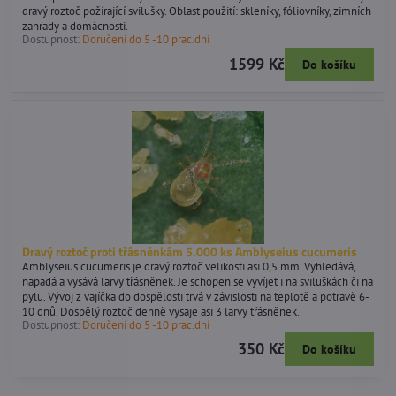
dravý roztoč požírající svilušky. Oblast použití: skleníky, fóliovníky, zimních
zahrady a domácnosti.
Dostupnost:
Doručení do 5 -10 prac.dní
1599 Kč
Do košíku
Dravý roztoč proti třásněnkám 5.000 ks Amblyseius cucumeris
Amblyseius cucumeris je dravý roztoč velikosti asi 0,5 mm. Vyhledává,
napadá a vysává larvy třásněnek. Je schopen se vyvíjet i na sviluškách či na
pylu. Vývoj z vajíčka do dospělosti trvá v závislosti na teplotě a potravě 6-
10 dnů. Dospělý roztoč denně vysaje asi 3 larvy třásněnek.
Dostupnost:
Doručení do 5 -10 prac.dní
350 Kč
Do košíku