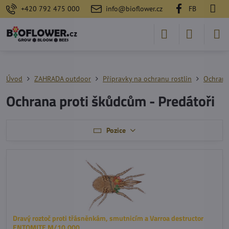
+420 792 475 000
info@bioflower.cz
FB
Úvod
ZAHRADA outdoor
Přípravky na ochranu rostlin
Ochrana
Ochrana proti škůdcům - Predátoři
Pozice
Dravý roztoč proti třásněnkám, smutnicím a Varroa destructor
ENTOMITE M/10.000