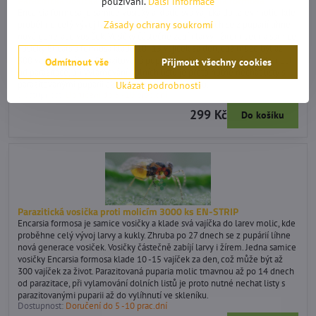
Parazitická vosička proti molicím 200 ks Encarsia formosa
používání.
Další informace
Encarsia formosa je samice vosičky a klade svá vajíčka do larev molic, kde
Zásady ochrany soukromí
proběhne celý vývoj larvy a kukly. Zhruba po 27 dnech se z pupárií líhne
nová generace vosiček. Vosičky částečně zabíjí larvy i žírem. Jedna samice
vosičky Encarsia formosa klade 10 -15 vajíček za den, což může být až
300 vajíček za život. Parazitovaná puparia molic tmavnou až po 14 dnech
Odmítnout vše
Přijmout všechny cookies
od parazitace, při vylamování dolních listů je proto nutné nechat listy s
parazitovanými puparii až do vylíhnutí ve skleníku.
Ukázat podrobnosti
Dostupnost:
Doručení do 5 -10 prac.dní
299 Kč
Do košíku
Parazitická vosička proti molicím 3000 ks EN-STRIP
Encarsia formosa je samice vosičky a klade svá vajíčka do larev molic, kde
proběhne celý vývoj larvy a kukly. Zhruba po 27 dnech se z pupárií líhne
nová generace vosiček. Vosičky částečně zabíjí larvy i žírem. Jedna samice
vosičky Encarsia formosa klade 10 -15 vajíček za den, což může být až
300 vajíček za život. Parazitovaná puparia molic tmavnou až po 14 dnech
od parazitace, při vylamování dolních listů je proto nutné nechat listy s
parazitovanými puparii až do vylíhnutí ve skleníku.
Dostupnost:
Doručení do 5 -10 prac.dní