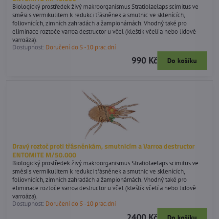
Biologický prostředek živý makroorganismus Stratiolaelaps scimitus ve
směsi s vermikulitem k redukci třásněnek a smutnic ve sklenících,
foliovnících, zimních zahradách a žampionárnách. Vhodný také pro
eliminace roztoče varroa destructor u včel (kleštík včelí a nebo lidově
varroáza).
Dostupnost:
Doručení do 5 -10 prac.dní
990 Kč
Do košíku
Dravý roztoč proti třásněnkám, smutnicím a Varroa destructor
ENTOMITE M/50.000
Biologický prostředek živý makroorganismus Stratiolaelaps scimitus ve
směsi s vermikulitem k redukci třásněnek a smutnic ve sklenících,
foliovnících, zimních zahradách a žampionárnách. Vhodný také pro
eliminace roztoče varroa destructor u včel (kleštík včelí a nebo lidově
varroáza).
Dostupnost:
Doručení do 5 -10 prac.dní
2400 Kč
Do košíku