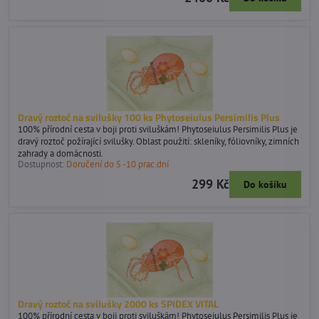
Dravý roztoč na svilušky 100 ks Phytoseiulus Persimilis Plus
100% přírodní cesta v boji proti sviluškám! Phytoseiulus Persimilis Plus je
dravý roztoč požírající svilušky. Oblast použití: skleníky, fóliovníky, zimních
zahrady a domácnosti.
Dostupnost:
Doručení do 5 -10 prac.dní
299 Kč
Do košíku
Dravý roztoč na svilušky 2000 ks SPIDEX VITAL
100% přírodní cesta v boji proti sviluškám! Phytoseiulus Persimilis Plus je