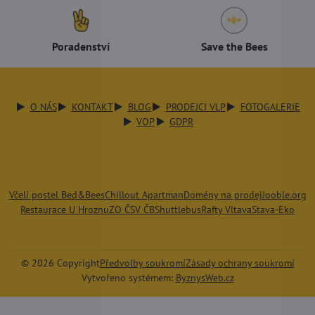
Poradenství
Save the Bees
O NÁS
KONTAKT
BLOG
PRODEJCI VLP
FOTOGALERIE
VOP
GDPR
Včelí postel Bed&Bees
Chillout Apartman
Domény na prodej
Jooble.org
Restaurace U Hroznu
ZO ČSV ČB
Shuttlebus
Rafty Vltava
Stava-Eko
©
2026
Copyright
Předvolby soukromí
Zásady ochrany soukromí
Vytvořeno systémem:
ByznysWeb.cz