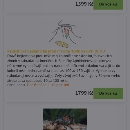
1599 Kč
Do košíku
Parazitická bejlomorka proti mšicím 1000 ks APHIDEND
Dravá bejlomorka proti mšicím v koloniích ve skleníku, foliovnících,
zimních zahradách a interiérech. Samičky Aphidoletes aphidimyza
efektivně vyhledávají rostliny napadené mšicemi a kladou svá vajíčka do
kolonií mšic. Jedna samička klade asi 100 až 150 vajíček. Vylíhlé larvy
nabodávají mšice a vysávají je. Celý vývoj trvá 3 až 4 týdny. Během svého
života larva spotřebuje 10 až 100 mšic.
Dostupnost:
Doručení do 5 -10 prac.dní
1799 Kč
Do košíku