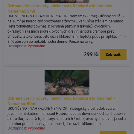
Ochrana před chrousty, lalokonosci, listokazi a klikorohem -
Nemamax 5mil
UKONČENO - NAHRAZUJE NEMATOP! Nemamax (5mil) - účinný od 8°C -
na 10m² je biologický prostředek s živými juvenilními stádiem nematod
Heterorhabditis downesi k ochraně pastvin a trávníků, ovocných,
okrasných a lesních školek, ovocných dřevin, jahod a brambor před
chrousty, lalokonosci, listokazi a klikorohem. Teplota půdy při aplikaci min
8 °C alespoň po několik hodin denně. Pouze na larvy.
Dostupnost:
Vyprodáno
299 Kč
Zobrazit
Ochrana před chrousty, lalokonosci, listokazi a klikorohem -
Nemamax 50mil
UKONČENO - NAHRAZUJE NEMATOP! Biologický prostředek s živými
juvenilními stádiem nematod Heterorhabditis downesi k ochraně pastvin
a trávníků, ovocných, okrasných a lesních školek, ovocných dřevin, jahod a
brambor před chrousty, lalokonosci, listokazi a klikorohem.
Dostupnost:
Vyprodáno