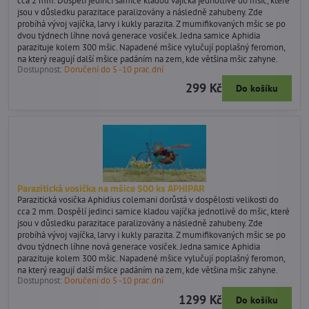
cca 2 mm. Dospělí jedinci samice kladou vajíčka jednotlivě do mšic, které
jsou v důsledku parazitace paralizovány a následně zahubeny. Zde
probíhá vývoj vajíčka, larvy i kukly parazita. Z mumifikovaných mšic se po
dvou týdnech líhne nová generace vosiček. Jedna samice Aphidia
parazituje kolem 300 mšic. Napadené mšice vylučují poplašný feromon,
na který reagují další mšice padáním na zem, kde většina mšic zahyne.
Dostupnost:
Doručení do 5 -10 prac.dní
299 Kč
Do košíku
Parazitická vosička na mšice 500 ks APHIPAR
Parazitická vosička Aphidius colemani dorůstá v dospělosti velikosti do
cca 2 mm. Dospělí jedinci samice kladou vajíčka jednotlivě do mšic, které
jsou v důsledku parazitace paralizovány a následně zahubeny. Zde
probíhá vývoj vajíčka, larvy i kukly parazita. Z mumifikovaných mšic se po
dvou týdnech líhne nová generace vosiček. Jedna samice Aphidia
parazituje kolem 300 mšic. Napadené mšice vylučují poplašný feromon,
na který reagují další mšice padáním na zem, kde většina mšic zahyne.
Dostupnost:
Doručení do 5 -10 prac.dní
1299 Kč
Do košíku