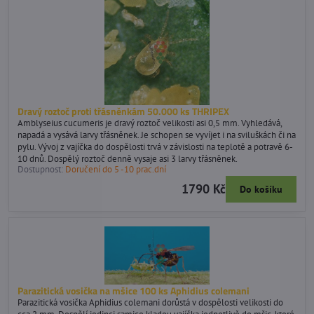
Dravý roztoč proti třásněnkám 50.000 ks THRIPEX
Amblyseius cucumeris je dravý roztoč velikosti asi 0,5 mm. Vyhledává,
napadá a vysává larvy třásněnek. Je schopen se vyvíjet i na sviluškách či na
pylu. Vývoj z vajíčka do dospělosti trvá v závislosti na teplotě a potravě 6-
10 dnů. Dospělý roztoč denně vysaje asi 3 larvy třásněnek.
Dostupnost:
Doručení do 5 -10 prac.dní
1790 Kč
Do košíku
Parazitická vosička na mšice 100 ks Aphidius colemani
Parazitická vosička Aphidius colemani dorůstá v dospělosti velikosti do