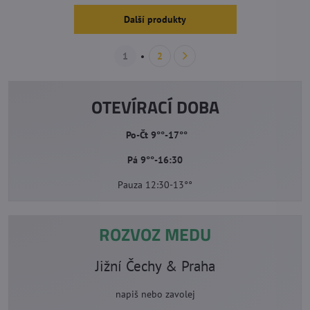
Další produkty
1
2
OTEVÍRACÍ DOBA
Po-Čt 9°°-17°°
Pá 9°°-16:30
Pauza 12:30-13°°
ROZVOZ MEDU
Jižní Čechy & Praha
napiš nebo zavolej