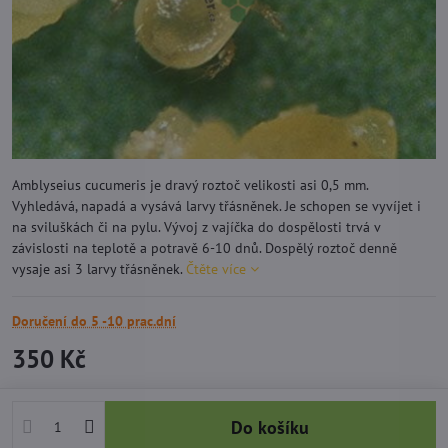
Amblyseius cucumeris je dravý roztoč velikosti asi 0,5 mm.
Vyhledává, napadá a vysává larvy třásněnek. Je schopen se vyvíjet i
na sviluškách či na pylu. Vývoj z vajíčka do dospělosti trvá v
závislosti na teplotě a potravě 6-10 dnů. Dospělý roztoč denně
vysaje asi 3 larvy třásněnek.
Čtěte více
Doručení do 5 -10 prac.dní
350 Kč
Do košíku