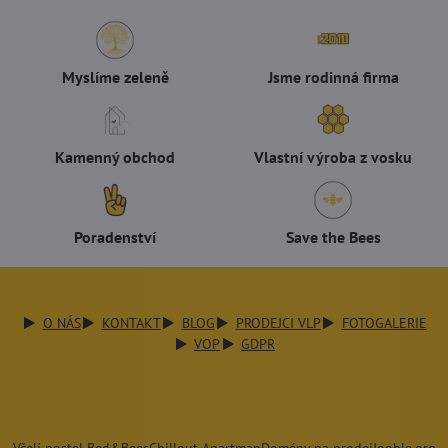
Myslíme zeleně
Jsme rodinná firma
Kamenný obchod
Vlastní výroba z vosku
Poradenství
Save the Bees
O NÁS
KONTAKT
BLOG
PRODEJCI VLP
FOTOGALERIE
VOP
GDPR
Včelí postel Bed&Bees
Chillout Apartman
Domény na prodej
Jooble.org