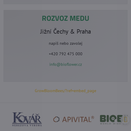
ROZVOZ MEDU
Jižní Čechy & Praha
napiš nebo zavolej
+420 792 475 000
info@bioflower.cz
GrowBloomBees/?ref=embed_page