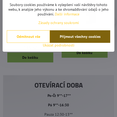
Soubory cookies používáme k vylepšení vaší návštěvy tohoto
webu, k analýze jeho výkonu a ke shromažďování údajů o jeho
používání.
Další informace
Zásady ochrany soukromí
BioCont - Lepové desky proti
Prev Gard - 30 ml BIOCONT
Odmítnout vše
Přijmout všechny cookies
třásněnkám 5 Ks - modré
Skladem
220 Kč
Skladem
Ukázat podrobnosti
115 Kč
Do košíku
Do košíku
OTEVÍRACÍ DOBA
Po-Čt 9°°-17°°
Pá 9°°-16:30
Pauza 12:30-13°°