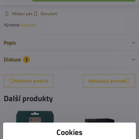
Hlídací pes
Doručení
Výrobce:
Koppert
Popis
Diskuse
1
Předchozí produkt
Následující produkt
Další produkty
Cookies