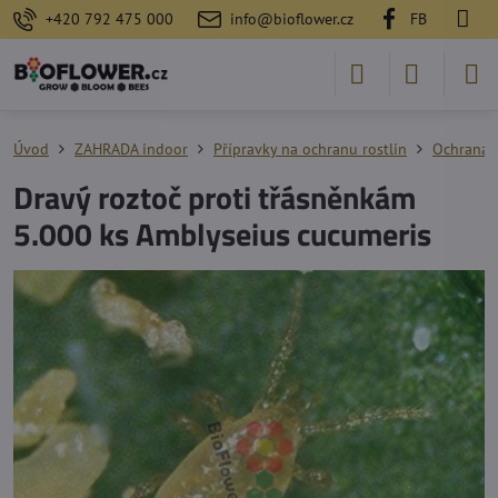
+420 792 475 000
info@bioflower.cz
FB
Úvod
ZAHRADA indoor
Přípravky na ochranu rostlin
Ochrana 
Dravý roztoč proti třásněnkám
5.000 ks Amblyseius cucumeris