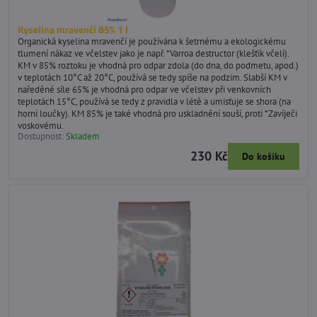
Kyselina mravenčí 85% 1 l
Organická kyselina mravenčí je používána k šetrnému a ekologickému
tlumení nákaz ve včelstev jako je např. *Varroa destructor (klešťík včelí).
KM v 85% roztoku je vhodná pro odpar zdola (do dna, do podmetu, apod.)
v teplotách 10°C až 20°C, používá se tedy spíše na podzim. Slabší KM v
naředěné síle 65% je vhodná pro odpar ve včelstev při venkovních
teplotách 15°C, používá se tedy z pravidla v létě a umisťuje se shora (na
horní loučky). KM 85% je také vhodná pro uskladnění souší, proti *Zavíječi
voskovému.
Dostupnost:
Skladem
230 Kč
Do košíku