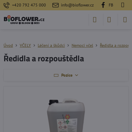
+420 792 475 000
info@bioflower.cz
FB
Úvod
VČELY
Léčení a škůdci
Nemoci včel
Ředidla a rozpouš
Ředidla a rozpouštědla
Pozice