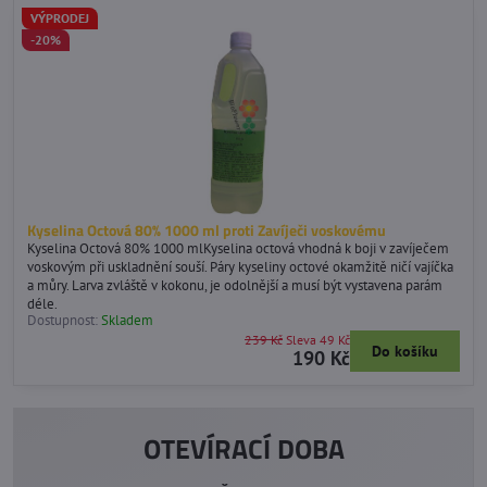
VÝPRODEJ
-20%
Kyselina Octová 80% 1000 ml proti Zavíječi voskovému
Kyselina Octová 80% 1000 mlKyselina octová vhodná k boji v zavíječem
voskovým při uskladnění souší. Páry kyseliny octové okamžitě ničí vajíčka
a můry. Larva zvláště v kokonu, je odolnější a musí být vystavena parám
déle.
Dostupnost:
Skladem
239 Kč
Sleva 49 Kč
Do košíku
190 Kč
OTEVÍRACÍ DOBA