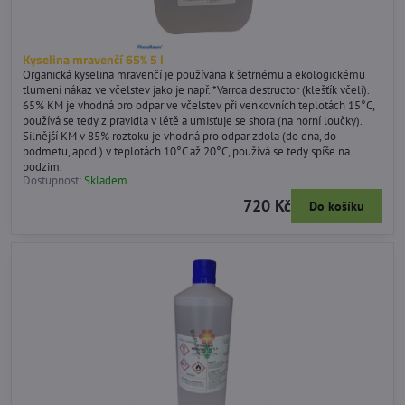
Kyselina mravenčí 65% 5 l
Organická kyselina mravenčí je používána k šetrnému a ekologickému
tlumení nákaz ve včelstev jako je např. *Varroa destructor (klešťík včelí).
65% KM je vhodná pro odpar ve včelstev při venkovních teplotách 15°C,
používá se tedy z pravidla v létě a umisťuje se shora (na horní loučky).
Silnější KM v 85% roztoku je vhodná pro odpar zdola (do dna, do
podmetu, apod.) v teplotách 10°C až 20°C, používá se tedy spíše na
podzim.
Dostupnost:
Skladem
720 Kč
Do košíku