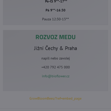
Po-Čt 9°°-17°°
Pá 9°°-16:30
Pauza 12:30-13°°
ROZVOZ MEDU
Jižní Čechy & Praha
napiš nebo zavolej
+420 792 475 000
info@bioflower.cz
GrowBloomBees/?ref=embed_page