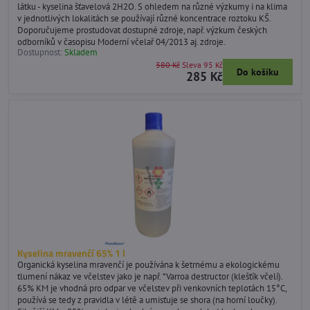
látku - kyselina šťavelová 2H2O. S ohledem na různé výzkumy i na klima
v jednotlivých lokalitách se používají různé koncentrace roztoku KŠ.
Doporučujeme prostudovat dostupné zdroje, např. výzkum českých
odborníků v časopisu Moderní včelař 04/2013 aj. zdroje.
Dostupnost:
Skladem
380 Kč
Sleva 95 Kč
Do košíku
285 Kč
Kyselina mravenčí 65% 1 l
Organická kyselina mravenčí je používána k šetrnému a ekologickému
tlumení nákaz ve včelstev jako je např. *Varroa destructor (klešťík včelí).
65% KM je vhodná pro odpar ve včelstev při venkovních teplotách 15°C,
používá se tedy z pravidla v létě a umisťuje se shora (na horní loučky).