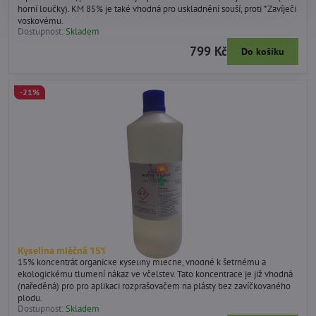
horní loučky). KM 85% je také vhodná pro uskladnění souší, proti *Zavíječi
voskovému.
Dostupnost:
Skladem
799 Kč
Do košíku
-21%
Kyselina mléčná 15%
15% koncentrát organické kyseliny mléčné, vhodné k šetrnému a
ekologickému tlumení nákaz ve včelstev. Tato koncentrace je již vhodná
(naředěná) pro pro aplikaci rozprašovačem na plásty bez zavíčkovaného
plodu.
Dostupnost:
Skladem