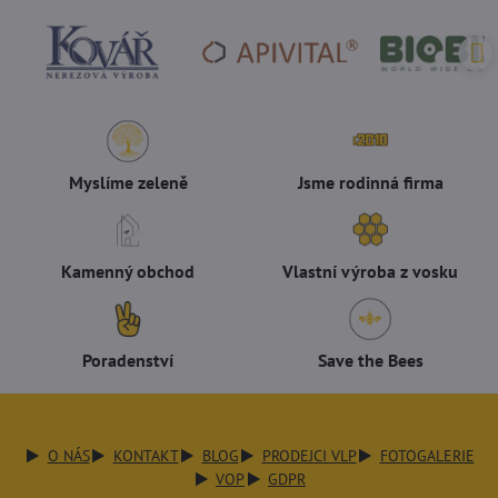
Myslíme zeleně
Jsme rodinná firma
Kamenný obchod
Vlastní výroba z vosku
Poradenství
Save the Bees
O NÁS
KONTAKT
BLOG
PRODEJCI VLP
FOTOGALERIE
VOP
GDPR