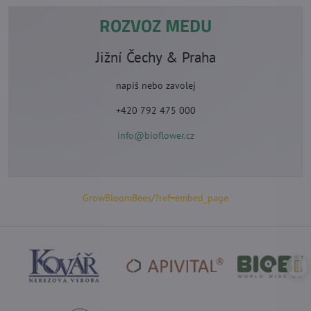
ROZVOZ MEDU
Jižní Čechy & Praha
napiš nebo zavolej
+420 792 475 000
info@bioflower.cz
GrowBloomBees/?ref=embed_page