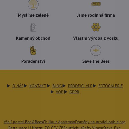
Myslíme zeleně
Jsme rodinná firma
Kamenný obchod
Vlastní výroba z vosku
Poradenství
Save the Bees
O NÁS
KONTAKT
BLOG
PRODEJCI VLP
FOTOGALERIE
VOP
GDPR
Včelí postel Bed&Bees
Chillout Apartman
Domény na prodej
Jooble.org
Restaurace U Hroznu
ZO ČSV ČB
Shuttlebus
Rafty Vltava
Stava-Eko