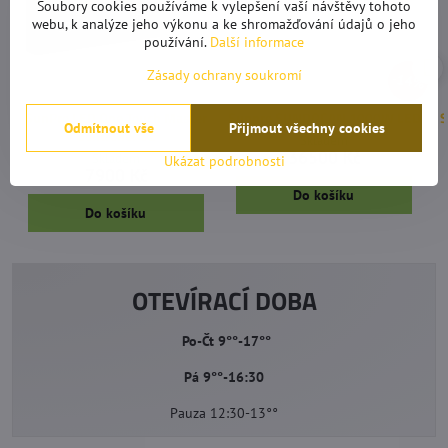
Soubory cookies používáme k vylepšení vaší návštěvy tohoto
webu, k analýze jeho výkonu a ke shromažďování údajů o jeho
používání.
Další informace
Zásady ochrany soukromí
14%
SunPro LED One Touch Master
Sunpro SUNDOCAN 1000W LED
S
Odmítnout vše
Přijmout všechny cookies
Controller V2
Skladem
36500 Kč
Skladem
Ukázat podrobnosti
7900 Kč
Do košíku
Do košíku
OTEVÍRACÍ DOBA
Po-Čt 9°°-17°°
Pá 9°°-16:30
Pauza 12:30-13°°