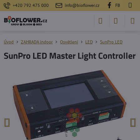
+420 792 475 000
info@bioflower.cz
FB
Úvod
ZAHRADA indoor
Osvětlení
LED
SunPro LED
SunPro LED Master Light Controller