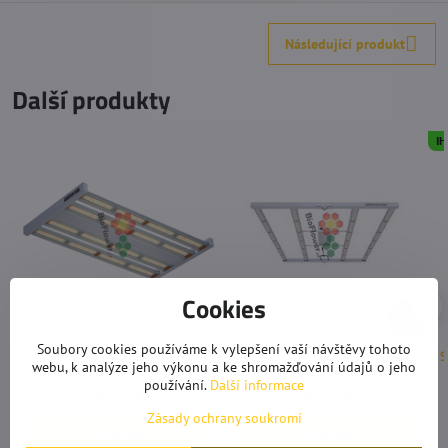
Následující produkt
Další produkty
I
Cookies
11%
Soubory cookies používáme k vylepšení vaší návštěvy tohoto
SunPro SUNDOCAN 150W LED
Sunpro SUNDOCAN 500W LED
S
webu, k analýze jeho výkonu a ke shromažďování údajů o jeho
Skladem
Skladem
používání.
Další informace
7950 Kč
20420 Kč
Zásady ochrany soukromí
Do košíku
Do košíku