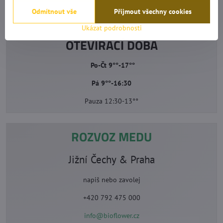
Odmítnout vše
Přijmout všechny cookies
Ukázat podrobnosti
OTEVÍRACÍ DOBA
Po-Čt 9°°-17°°
Pá 9°°-16:30
Pauza 12:30-13°°
ROZVOZ MEDU
Jižní Čechy & Praha
napiš nebo zavolej
+420 792 475 000
info@bioflower.cz