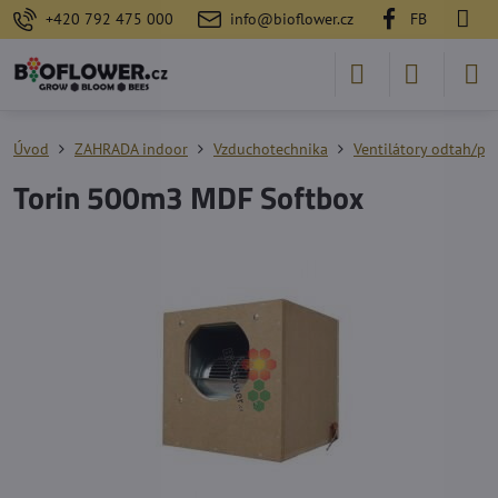
+420 792 475 000
info@bioflower.cz
FB
Úvod
ZAHRADA indoor
Vzduchotechnika
Ventilátory odtah/pří
Torin 500m3 MDF Softbox