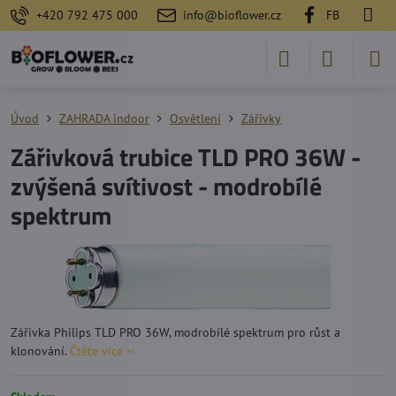
+420 792 475 000
info@bioflower.cz
FB
Úvod
ZAHRADA indoor
Osvětlení
Zářivky
Zářivková trubice TLD PRO 36W -
zvýšená svítivost - modrobílé
spektrum
Zářivka Philips TLD PRO 36W, modrobílé spektrum pro růst a
klonování.
Čtěte více