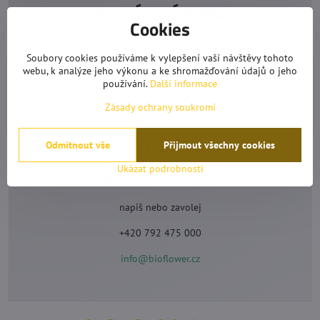
OTEVÍRACÍ DOBA
Cookies
Po-Čt 9°°-17°°
Soubory cookies používáme k vylepšení vaší návštěvy tohoto
Pá 9°°-16:30
webu, k analýze jeho výkonu a ke shromažďování údajů o jeho
používání.
Další informace
Pauza 12:30-13°°
Zásady ochrany soukromí
ROZVOZ MEDU
Odmítnout vše
Přijmout všechny cookies
Ukázat podrobnosti
Jižní Čechy & Praha
napiš nebo zavolej
+420 792 475 000
info@bioflower.cz