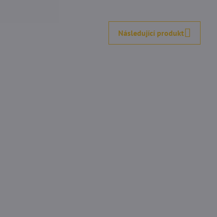
5
/
ží dorazilo za 1 den
Doporučuje obchod. Niektore p
5
su dostupne iba v cesku.
Následující produkt