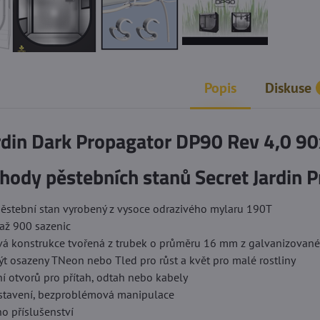
Popis
Diskuse
ardin Dark Propagator DP90 Rev 4,0 
hody pěstebních stanů Secret Jardin P
 pěstební stan vyrobený z vysoce odrazivého mylaru 190T
 až 900 sazenic
ová konstrukce tvořená z trubek o průměru 16 mm z galvanizovan
ýt osazeny TNeon nebo Tled pro růst a květ pro malé rostliny
ní otvorů pro přítah, odtah nebo kabely
stavení, bezproblémová manipulace
o příslušenství