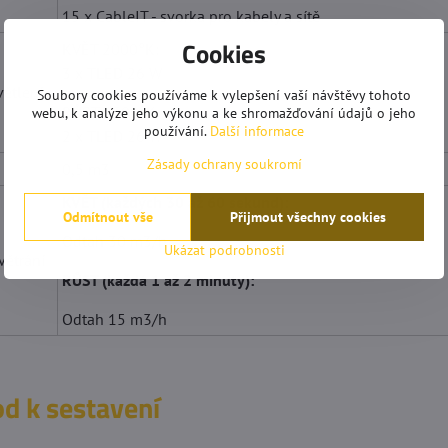
15 x CableIT - svorka pro kabely a sítě
Cookies
KVĚT 2000°K:
3 x TLED 26 W
ětlení
Soubory cookies používáme k vylepšení vaší návštěvy tohoto
RŮST 6500°K:
webu, k analýze jeho výkonu a ke shromažďování údajů o jeho
používání.
Další informace
2 x TLED 26 W
Zásady ochrany soukromí
0,5 m3
KVĚT (každých 30 až 60 sekund):
Odmítnout vše
Přijmout všechny cookies
Odtah 30 m3/h
Ukázat podrobnosti
ětrání
RŮST (každá 1 až 2 minuty):
Odtah 15 m3/h
d k sestavení
mrkovská
Anonym
Hodnocení:
Hodnocení: