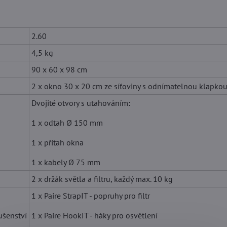
2.60
4,5 kg
90 x 60 x 98 cm
2 x okno 30 x 20 cm ze síťoviny s odnímatelnou klapko
Dvojité otvory s utahováním:
1 x odtah Ø 150 mm
1 x přítah okna
1 x kabely Ø 75 mm
2 x držák světla a filtru, každý max. 10 kg
1 x Paire StrapIT - popruhy pro filtr
ušenství
1 x Paire HookIT - háky pro osvětlení