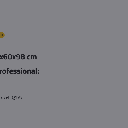
0
90x60x98 cm
rofessional:
é oceli Q195