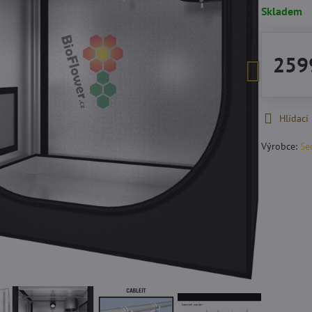
Skladem
259
Hlídací
Výrobce:
Se