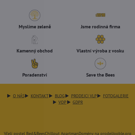
Myslíme zeleně
Jsme rodinná firma
Kamenný obchod
Vlastní výroba z vosku
Poradenství
Save the Bees
O NÁS
KONTAKT
BLOG
PRODEJCI VLP
FOTOGALERIE
VOP
GDPR
Včelí postel Bed&Bees
Chillout Apartman
Domény na prodej
Jooble.org