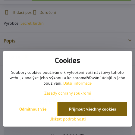
Hlídací pes
Doručení
Výrobce:
Secret Jardin
Popis
Diskuse
0
Cookies
Soubory cookies používáme k vylepšení vaší návštěvy tohoto
Následující produkt
webu, k analýze jeho výkonu a ke shromažďování údajů o jeho
používání.
Další informace
Zásady ochrany soukromí
OTEVÍRACÍ DOBA
Odmítnout vše
Přijmout všechny cookies
Po-Čt 9°°-17°°
Ukázat podrobnosti
Pá 9°°-16:30