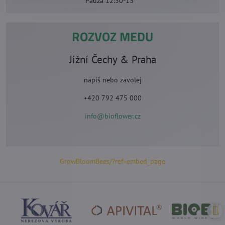
Pauza 12:30-13°°
ROZVOZ MEDU
Jižní Čechy & Praha
napiš nebo zavolej
+420 792 475 000
info@bioflower.cz
GrowBloomBees/?ref=embed_page