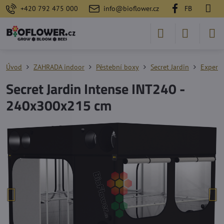
+420 792 475 000
info@bioflower.cz
FB
Úvod
ZAHRADA indoor
Pěstební boxy
Secret Jardin
Expert
Secret Jardin Intense INT240 -
240x300x215 cm