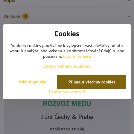
Popis
Diskuse
0
Cookies
OTEVÍRACÍ DOBA
Soubory cookies používáme k vylepšení vaší návštěvy tohoto
webu, k analýze jeho výkonu a ke shromažďování údajů o jeho
používání.
Další informace
Po-Čt 9°°-17°°
Zásady ochrany soukromí
Pá 9°°-16:30
Pauza 12:30-13°°
Odmítnout vše
Přijmout všechny cookies
Ukázat podrobnosti
ROZVOZ MEDU
Jižní Čechy & Praha
napiš nebo zavolej