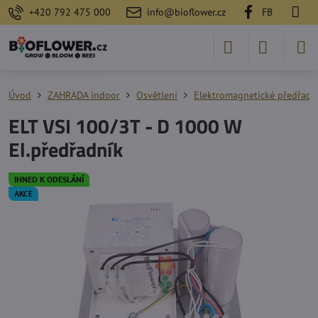
+420 792 475 000
info@bioflower.cz
FB
Úvod
ZAHRADA indoor
Osvětlení
Elektromagnetické předřadn
ELT VSI 100/3T - D 1000 W
El.předřadník
IHNED K ODESLÁNÍ
AKCE