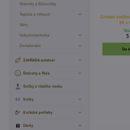
Skleníky a fóliovníky
Teplota a vlhkost
Grodan sadbov
36 ×
Váhy
Sk
5
Vzduchotechnika
Zavlažování
Do 
ZAHRADA outdoor
Dobroty a Péče
Svíčky z včelího vosku
Knihy
Kuřácké potřeby
Dárky