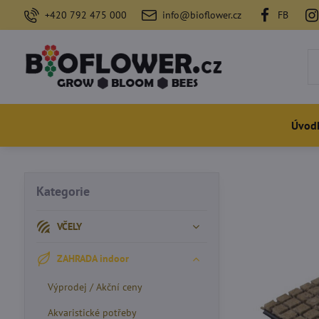
+420 792 475 000
info@bioflower.cz
FB
Úvod
Kategorie
VČELY
ZAHRADA indoor
Výprodej / Akční ceny
Akvaristické potřeby