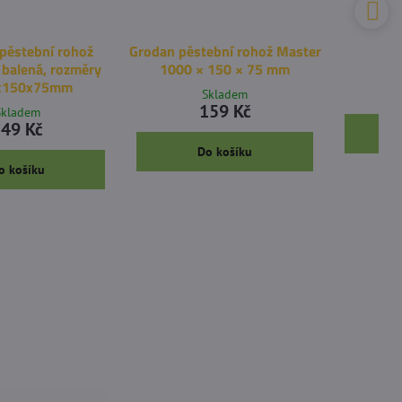
ěstební rohož
Grodan pěstební rohož Master
 balená, rozměry
1000 × 150 × 75 mm
x150x75mm
Skladem
159 Kč
Skladem
49 Kč
Do košíku
o košíku