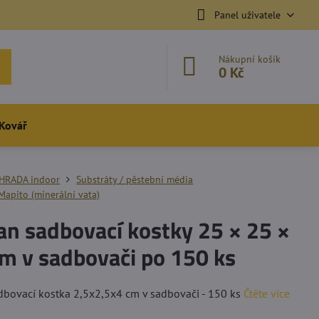
Panel uživatele
Nákupní košík
0 Kč
Kovář
HRADA indoor
Substráty / pěstební média
Mapito (minerální vata)
n sadbovací kostky 25 × 25 ×
m v sadbovači po 150 ks
dbovací kostka 2,5x2,5x4 cm v sadbovači - 150 ks
Čtěte více