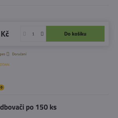
 Kč
Do košíku
 pes
Doručení
RODAN
0
dbovači po 150 ks