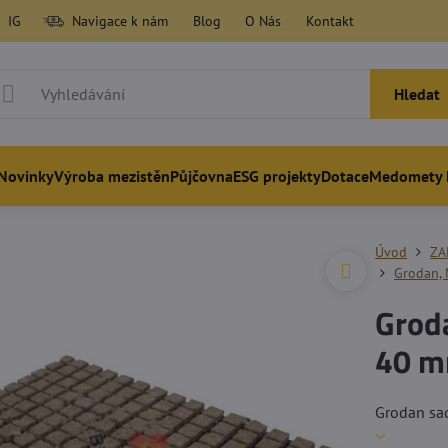
IG
Navigace k nám
Blog
O Nás
Kontakt
Hledat
Novinky
Výroba mezistěn
Půjčovna
ESG projekty
Dotace
Medomety 
Úvod
ZA
Grodan, 
Groda
40 m
Grodan sa