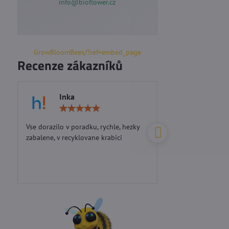
info@bioflower.cz
GrowBloomBees/?ref=embed_page
Recenze zákazníků
Inka
Marie S
Hodnocení:
5
/
Vse dorazilo v poradku, rychle, hezky
Perfektní přístup...d
5
zabalene, v recyklovane krabici