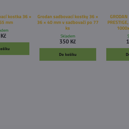
ací kostka 36 ×
Grodan sadbovací kostky 36 ×
GRODAN p
 65 mm
36 × 40 mm v sadbovači po 77
PRESTIGE,
ks
1000
ladem
 Kč
Skladem
350 Kč
1
košíku
Do košíku
D