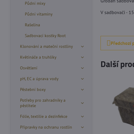
Grodan sadbova
Půdní mixy
V sadbovači - 1
Půdní vitamíny
Rašelina
Sadbovací kostky Root
Předchozí 
Klonování a mateční rostliny
Květináče a truhlíky
Další pro
Osvětlení
pH, EC a úprava vody
Pěstební boxy
Potřeby pro zahradníky a
pěstitele
Fólie, textilie a dezinfekce
Přípravky na ochranu rostlin