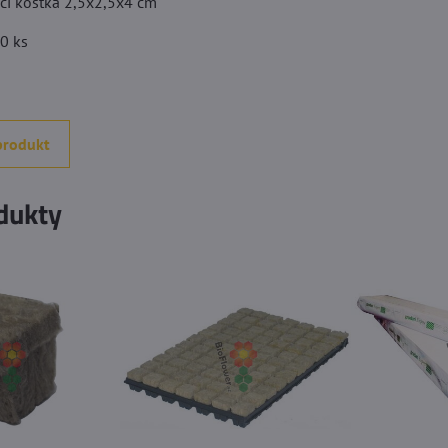
cí kostka 2,5x2,5x4 cm
50 ks
produkt
dukty