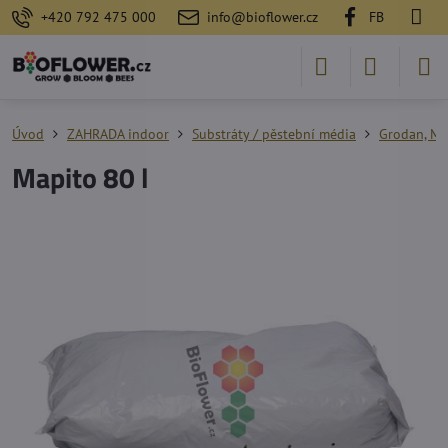
+420 792 475 000
info@bioflower.cz
FB
Úvod
ZAHRADA indoor
Substráty / pěstební média
Grodan, Map
Mapito 80 l