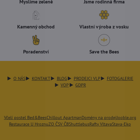
Myslíme zeleně
Jsme rodinná firma
Kamenný obchod
Vlastní výroba z vosku
Poradenství
Save the Bees
O NÁS
KONTAKT
BLOG
PRODEJCI VLP
FOTOGALERIE
VOP
GDPR
Včelí postel Bed&Bees
Chillout Apartman
Domény na prodej
Jooble.org
Restaurace U Hroznu
ZO ČSV ČB
Shuttlebus
Rafty Vltava
Stava-Eko