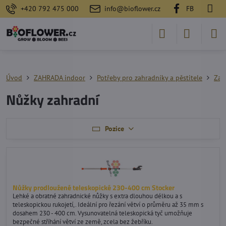
+420 792 475 000
info@bioflower.cz
FB
Úvod
ZAHRADA indoor
Potřeby pro zahradníky a pěstitele
Zah
Nůžky zahradní
Pozice
Nůžky prodloužené teleskopické 230-400 cm Stocker
Lehké a obratné zahradnické nůžky s extra dlouhou délkou a s
teleskopickou rukojetí,. Ideální pro řezání větví o průměru až 35 mm s
dosahem 230 - 400 cm. Vysunovatelná teleskopická tyč umožňuje
bezpečné stříhání větví ze země, zcela bez žebříku.