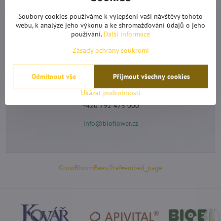
Pauza 12:30-13°°
Soubory cookies používáme k vylepšení vaší návštěvy tohoto
webu, k analýze jeho výkonu a ke shromažďování údajů o jeho
používání.
Další informace
ROZVOZ MEDU
Zásady ochrany soukromí
Jižní Čechy & Praha
Odmítnout vše
Přijmout všechny cookies
napiš nebo zavolej
Ukázat podrobnosti
+420 792 475 000
info@bioflower.cz
GrowBloomBees/?ref=embed_page