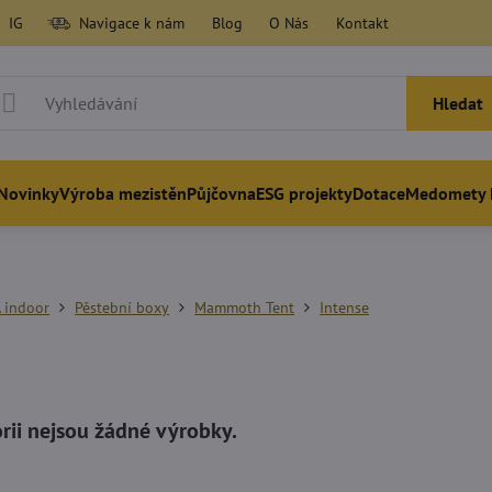
IG
Navigace k nám
Blog
O Nás
Kontakt
Hledat
Novinky
Výroba mezistěn
Půjčovna
ESG projekty
Dotace
Medomety 
 indoor
Pěstební boxy
Mammoth Tent
Intense