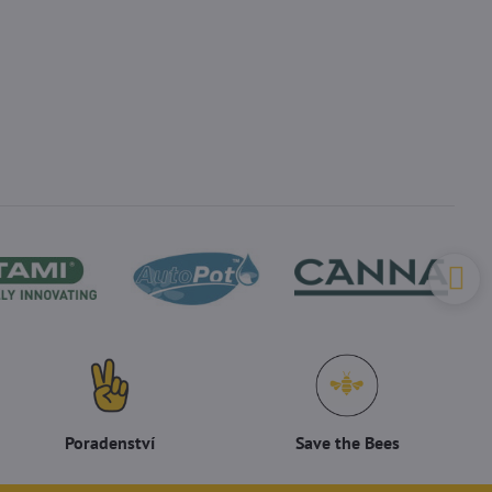
Poradenství
Save the Bees