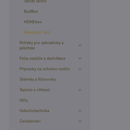
Secret Jardin
BudBox
HOMEbox
Mammoth Tent
Potřeby pro zahradníky a
pěstitele
Fólie, textilie a dezinfekce
Přípravky na ochranu rostlin
Skleníky a fóliovníky
Teplota a vlhkost
Váhy
Vzduchotechnika
Zavlažování