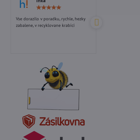
Inka
Marie S
Hodnocení:
5
/
Vse dorazilo v poradku, rychle, hezky
Perfektní přístup...d
5
zabalene, v recyklovane krabici
Výkup vosku: 20