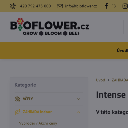
+420 792 475 000
info@bioflower.cz
FB
Úvod
Úvod
ZAHRADA
Kategorie
Intense
VČELY
ZAHRADA indoor
Výprodej / Akční ceny