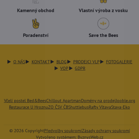
Kamenný obchod
Vlastní výroba z vosku
Poradenství
Save the Bees
O NÁS
KONTAKT
BLOG
PRODEJCI VLP
FOTOGALERIE
VOP
GDPR
Včelí postel Bed&Bees
Chillout Apartman
Domény na prodej
Jooble.org
Restaurace U Hroznu
ZO ČSV ČB
Shuttlebus
Rafty Vltava
Stava-Eko
©
2026
Copyright
Předvolby soukromí
Zásady ochrany soukromí
Vytvořeno systémem:
ByznysWeb.cz