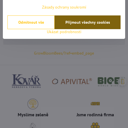
napiš nebo zavolej
Zásady ochrany soukromí
+420 792 475 000
Odmítnout vše
Přijmout všechny cookies
info@bioflower.cz
Ukázat podrobnosti
GrowBloomBees/?ref=embed_page
Myslíme zeleně
Jsme rodinná firma