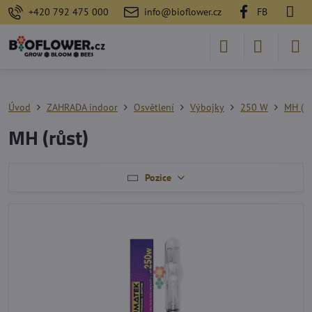
+420 792 475 000
info@bioflower.cz
FB
Úvod
ZAHRADA indoor
Osvětlení
Výbojky
250 W
MH (rů
MH (růst)
Pozice