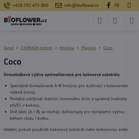
+420 792 475 000
info@bioflower.cz
FB
Úvod
ZAHRADA indoor
Hnojiva
Plagron
Coco
Coco
Dvousložková výživa optimalizovaná pro kokosové substráty
Speciálně formulované A+B hnojivo pro kultivaci v kokosovém
vlákně (coco).
Pomáhá udržovat stabilní rovnováhu živin a správné hodnoty
pH/EC v kokosu.
Dvě části (A + B) se míchají dohromady pro kompletní výživu
během růstu i květu.
Ideální, pokud používáš kokosový substrát nebo kokosovou směs.