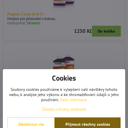
Plagron Cocos A+B 5 l
Hnojivo pro pěstování v kokosu.
Dostupnost:
Skladem
1250 Kč
Do košíku
Cookies
Soubory cookies používáme k vylepšení vaší návštěvy tohoto
Plagron Cocos A+B 10 l
webu, k analýze jeho výkonu a ke shromažďování údajů o jeho
Hnojivo pro pěstování v kokosu.
používání.
Další informace
Dostupnost:
Skladem
1649 Kč
Do košíku
Zásady ochrany soukromí
Odmítnout vše
Přijmout všechny cookies