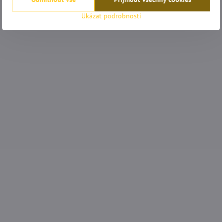
Ukázat podrobnosti
mrkovská
Anonym