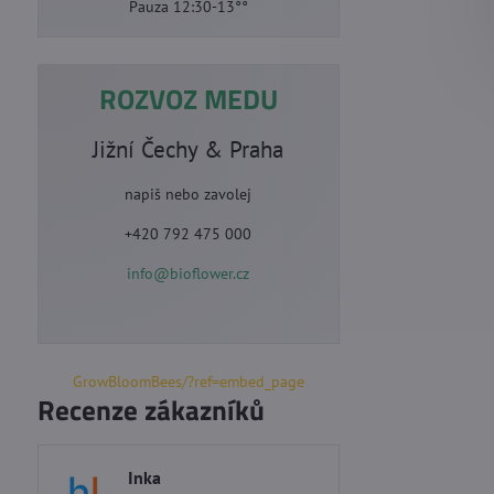
Pauza 12:30-13°°
ROZVOZ MEDU
Jižní Čechy & Praha
napiš nebo zavolej
+420 792 475 000
info@bioflower.cz
GrowBloomBees/?ref=embed_page
Recenze zákazníků
Inka
Marie S