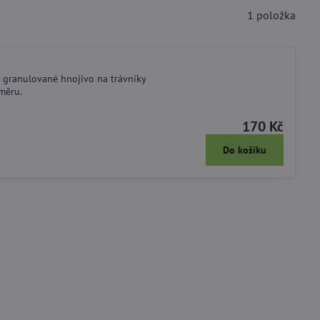
1
položka
e granulované hnojivo na trávníky
oměru.
170 Kč
Do košíku