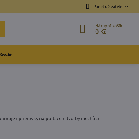
Panel uživatele
Nákupní košík
0 Kč
Kovář
ahrnuje i přípravky na potlačení tvorby mechů a