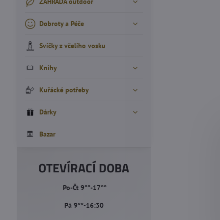
ZAHRADA outdoor
Dobroty a Péče
Svíčky z včelího vosku
Knihy
Kuřácké potřeby
Dárky
Bazar
OTEVÍRACÍ DOBA
Po-Čt 9°°-17°°
Pá 9°°-16:30