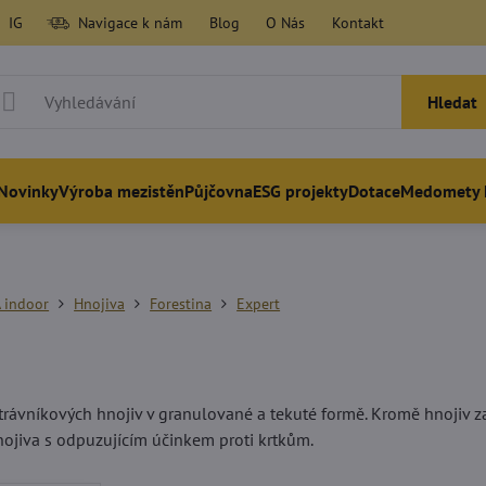
IG
Navigace k nám
Blog
O Nás
Kontakt
Hledat
Novinky
Výroba mezistěn
Půjčovna
ESG projekty
Dotace
Medomety 
 indoor
Hnojiva
Forestina
Expert
trávníkových hnojiv v granulované a tekuté formě. Kromě hnojiv z
jiva s odpuzujícím účinkem proti krtkům.