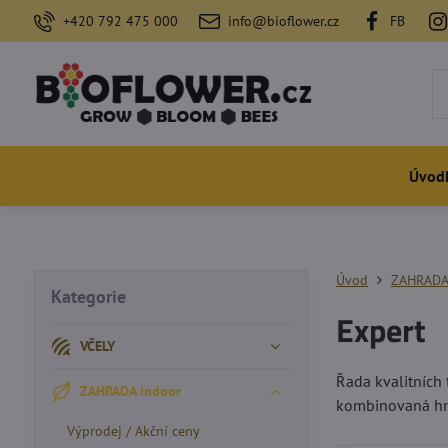
+420 792 475 000
info@bioflower.cz
FB
Úvod
Úvod
ZAHRADA
Kategorie
Expert
VČELY
Řada kvalitních 
ZAHRADA indoor
kombinovaná hno
Výprodej / Akční ceny