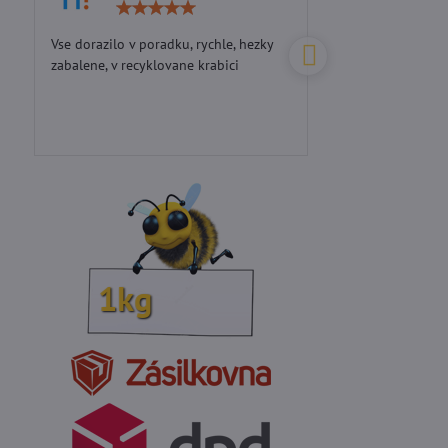
Hodnocení:
5
/
Vse dorazilo v poradku, rychle, hezky
Perfektní přístup...d
5
zabalene, v recyklovane krabici
 / 1kg