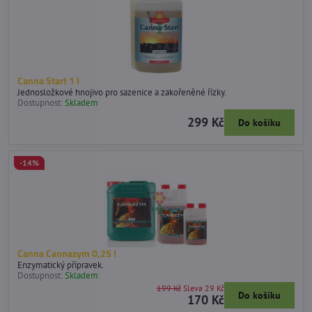
Canna Start 1 l
Jednosložkové hnojivo pro sazenice a zakořeněné řízky.
Dostupnost:
Skladem
299 Kč
Do košíku
-14%
Canna Cannazym 0,25 l
Enzymatický přípravek.
Dostupnost:
Skladem
199 Kč
Sleva 29 Kč
Do košíku
170 Kč