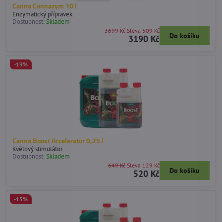
Canna Cannazym 10 l
Enzymatický přípravek.
Dostupnost:
Skladem
3699 Kč
Sleva 509 Kč
Do košíku
3190 Kč
-19%
Canna Boost Accelerator 0,25 l
Květový stimulátor.
Dostupnost:
Skladem
649 Kč
Sleva 129 Kč
Do košíku
520 Kč
-15%