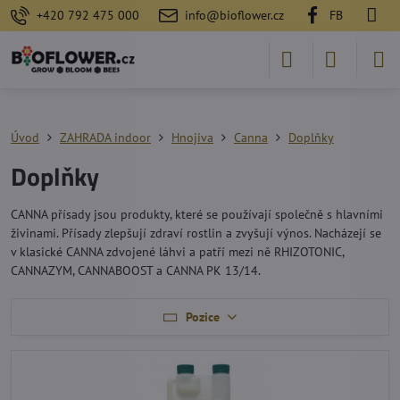
+420 792 475 000
info@bioflower.cz
FB
Úvod
ZAHRADA indoor
Hnojiva
Canna
Doplňky
Doplňky
CANNA přísady jsou produkty, které se používají společně s hlavními
živinami. Přísady zlepšují zdraví rostlin a zvyšují výnos. Nacházejí se
v klasické CANNA zdvojené láhvi a patří mezi ně RHIZOTONIC,
CANNAZYM, CANNABOOST a CANNA PK 13/14.
Pozice