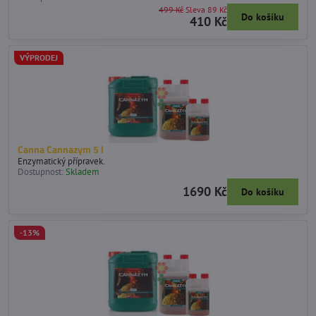
499 Kč
Sleva 89 Kč
Do košíku
410 Kč
VÝPRODEJ
Canna Cannazym 5 l
Enzymatický přípravek.
Dostupnost:
Skladem
1690 Kč
Do košíku
-13%