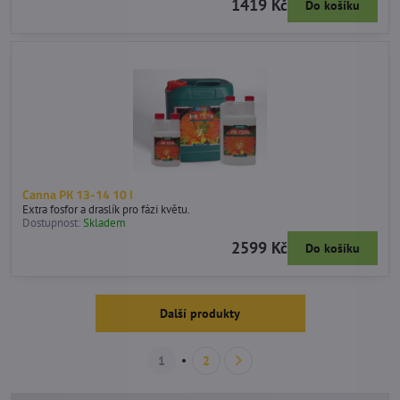
1419 Kč
Do košíku
Canna PK 13-14 10 l
Extra fosfor a draslík pro fázi květu.
Dostupnost:
Skladem
2599 Kč
Do košíku
Další produkty
1
2