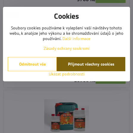
Cookies
-16%
Soubory cookies používáme k vylepšení vaší návštěvy tohoto
webu, k analýze jeho výkonu a ke shromažďování údajů o jeho
používání.
Další informace
Zásady ochrany soukromí
Canna Boost Accelerator 10 l
Odmítnout vše
Přijmout všechny cookies
Květový stimulátor.
Dostupnost:
Skladem
Ukázat podrobnosti
12999 Kč
Sleva 2099 Kč
Do košíku
10900 Kč