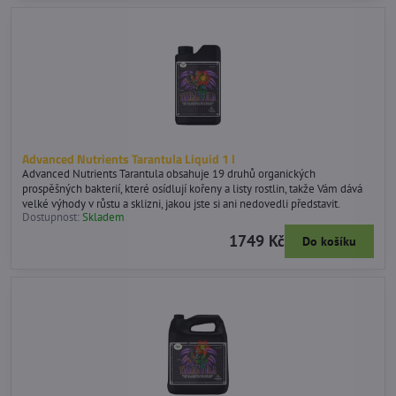
Advanced Nutrients Tarantula Liquid 1 l
Advanced Nutrients Tarantula obsahuje 19 druhů organických
prospěšných bakterií, které osídlují kořeny a listy rostlin, takže Vám dává
velké výhody v růstu a sklizni, jakou jste si ani nedovedli představit.
Dostupnost:
Skladem
1749 Kč
Do košíku