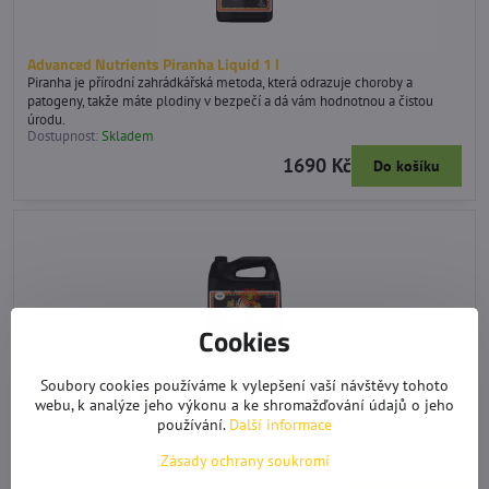
Advanced Nutrients Piranha Liquid 1 l
Piranha je přírodní zahrádkářská metoda, která odrazuje choroby a
patogeny, takže máte plodiny v bezpečí a dá vám hodnotnou a čistou
úrodu.
Dostupnost:
Skladem
1690 Kč
Do košíku
Cookies
Soubory cookies používáme k vylepšení vaší návštěvy tohoto
Advanced Nutrients Piranha Liquid 4 l
webu, k analýze jeho výkonu a ke shromažďování údajů o jeho
Piranha je přírodní zahrádkářská metoda, která odrazuje choroby a
používání.
Další informace
patogeny, takže máte plodiny v bezpečí a dá vám hodnotnou a čistou
úrodu.
Zásady ochrany soukromí
Dostupnost:
Skladem