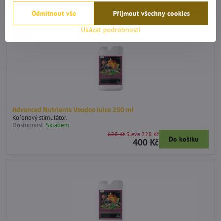
5699 Kč
Do košíku
Odmítnout vše
Přijmout všechny cookies
Ukázat podrobnosti
-36%
Advanced Nutrients Voodoo Juice 250 ml
Kořenový stimulátor.
Dostupnost:
Skladem
628 Kč
Sleva 228 Kč
Do košíku
400 Kč