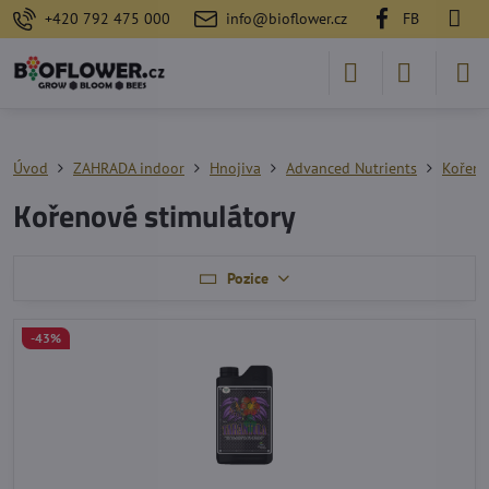
+420 792 475 000
info@bioflower.cz
FB
Úvod
ZAHRADA indoor
Hnojiva
Advanced Nutrients
Kořeno
Kořenové stimulátory
Pozice
-43%