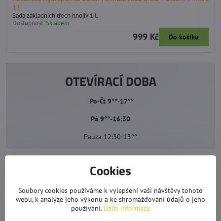
1 l
Sada základních třech hnojiv 1 l.
Dostupnost:
Skladem
999 Kč
Do košíku
OTEVÍRACÍ DOBA
Po-Čt 9°°-17°°
Pá 9°°-16:30
Pauza 12:30-13°°
Cookies
ROZVOZ MEDU
Soubory cookies používáme k vylepšení vaší návštěvy tohoto
Jižní Čechy & Praha
webu, k analýze jeho výkonu a ke shromažďování údajů o jeho
používání.
Další informace
napiš nebo zavolej