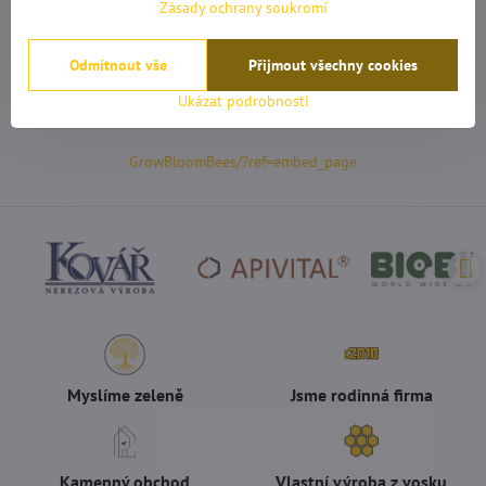
Zásady ochrany soukromí
+420 792 475 000
info@bioflower.cz
Odmítnout vše
Přijmout všechny cookies
Ukázat podrobnosti
GrowBloomBees/?ref=embed_page
Myslíme zeleně
Jsme rodinná firma
Kamenný obchod
Vlastní výroba z vosku