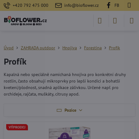
+420 792 475 000
info@bioflower.cz
FB
Úvod
ZAHRADA outdoor
Hnojiva
Forestina
Profík
Profík
Kapalná nebo speciálně namíchaná hnojiva pro konkrétní druhy
rostlin, často obsahují mikroprvky pro lepší kondici a bohatší
kvetení/plodnost, snadná aplikace zálivkou. Určené např. pro
orchideje, rajčata, muškáty, citrusy apod.
Pozice
VÝPRODEJ