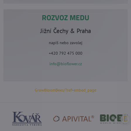
ROZVOZ MEDU
Jižní Čechy & Praha
napiš nebo zavolej
+420 792 475 000
info@bioflower.cz
GrowBloomBees/?ref=embed_page