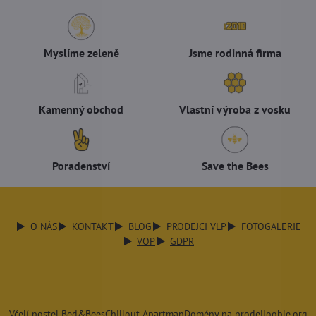
Myslíme zeleně
Jsme rodinná firma
Kamenný obchod
Vlastní výroba z vosku
Poradenství
Save the Bees
O NÁS
KONTAKT
BLOG
PRODEJCI VLP
FOTOGALERIE
VOP
GDPR
Včelí postel Bed&Bees
Chillout Apartman
Domény na prodej
Jooble.org