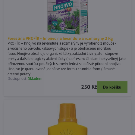
Forestina PROFÍK - hnojivo na levandule a rozmarýny 2 Kg
PROFÍK – hnojivo na levandule a rozmarýny je vyrobeno z mouček
živočišného původu, kakaových slupek a je obohaceno mořskou
řasou.Hnojivo obsahuje organické látky, základní živiny, ale i stopové
prvky a další biologicky aktivní látky (např. esenciální aminokyseliny) jako
přirozenou součást použitých surovin.Jedná se o čistě přírodní hnojivo.
Hnojivo je granulované jedná se tzv. formu crumble form (lámané –
drcené pelety).
Dostupnost:
Skladem
250 Kč
Do košíku