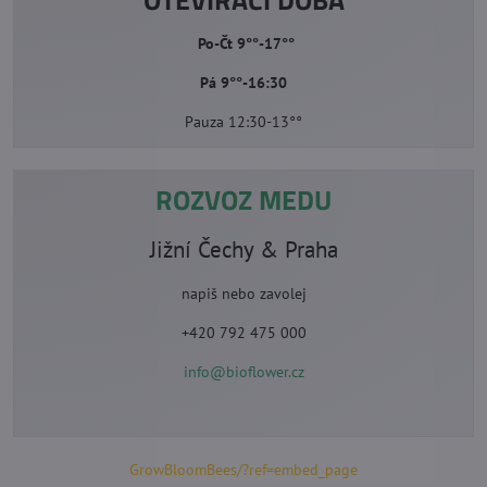
OTEVÍRACÍ DOBA
Po-Čt 9°°-17°°
Pá 9°°-16:30
Pauza 12:30-13°°
ROZVOZ MEDU
Jižní Čechy & Praha
napiš nebo zavolej
+420 792 475 000
info@bioflower.cz
GrowBloomBees/?ref=embed_page