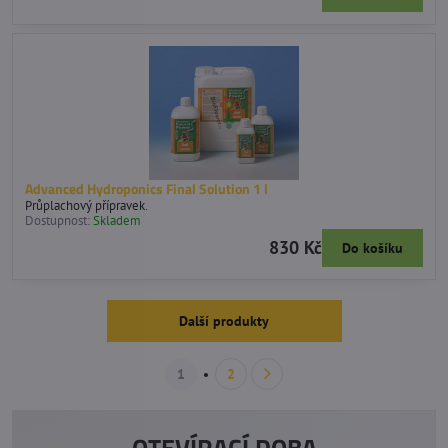
Advanced Hydroponics Final Solution 1 l
Průplachový přípravek.
Dostupnost:
Skladem
830 Kč
Do košíku
Další produkty
1
2