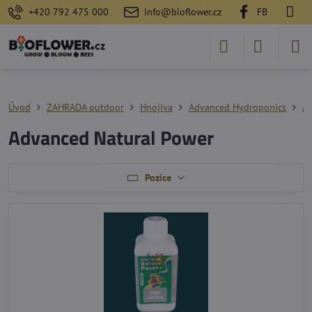
+420 792 475 000
info@bioflower.cz
FB
Úvod
ZAHRADA outdoor
Hnojiva
Advanced Hydroponics
Ad
Advanced Natural Power
Pozice