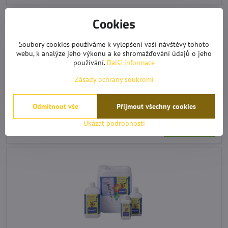
Cookies
Soubory cookies používáme k vylepšení vaší návštěvy tohoto
webu, k analýze jeho výkonu a ke shromažďování údajů o jeho
používání.
Další informace
Zásady ochrany soukromí
Advanced Hydroponics Enzymes+ 0,5 l
Enzymatický přípravek.
Odmítnout vše
Přijmout všechny cookies
Dostupnost:
Skladem
Ukázat podrobnosti
370 Kč
Do košíku