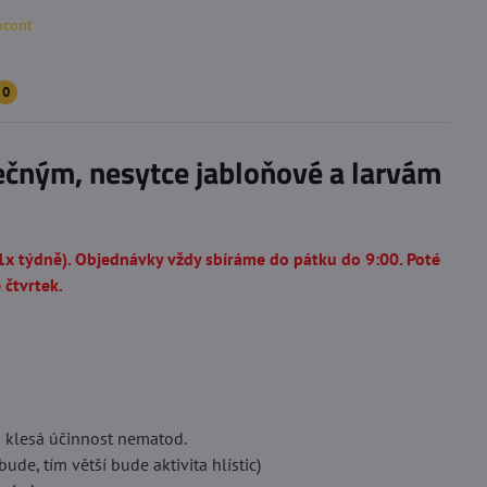
ocont
0
čným, nesytce jabloňové a larvám
1x týdně). Objednávky vždy sbíráme do pátku do 9:00. Poté
 čtvrtek.
ch klesá účinnost nematod.
ude, tím větší bude aktivita hlístic)