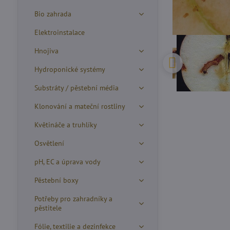
Bio zahrada
Elektroinstalace
Hnojiva
Hydroponické systémy
Substráty / pěstební média
Klonování a mateční rostliny
Květináče a truhlíky
Osvětlení
pH, EC a úprava vody
Pěstební boxy
Potřeby pro zahradníky a
pěstitele
Fólie, textilie a dezinfekce