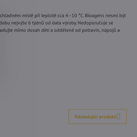
chladném místě při teplotě cca 4–10 °C. Bioagens nesmí být
dobu nejvýše 6 týdnů od data výroby. Nedoporučuje se
kladujte mimo dosah dětí a odděleně od potravin, nápojů a
Následující produkt
Milča
Anonym
Hodnocení: