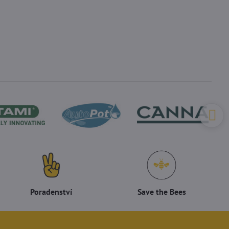
Poradenství
Save the Bees