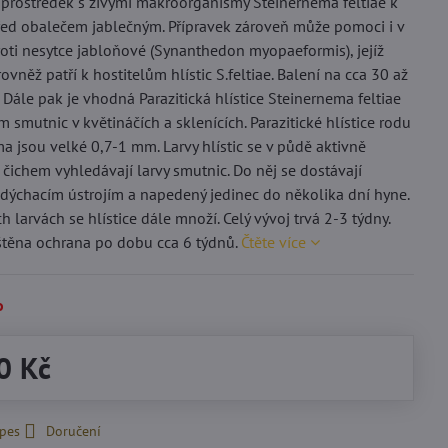
 prostředek s živými makroorganismy Steinernema feltiae k
ed obalečem jablečným. Přípravek zároveň může pomoci i v
oti nesytce jabloňové (Synanthedon myopaeformis), jejíž
vněž patří k hostitelům hlístic S.feltiae. Balení na cca 30 až
 Dále pak je vhodná Parazitická hlístice Steinernema feltiae
m smutnic v květináčích a sklenících. Parazitické hlístice rodu
a jsou velké 0,7-1 mm. Larvy hlístic se v půdě aktivně
 čichem vyhledávají larvy smutnic. Do něj se dostávají
i dýchacím ústrojím a napedený jedinec do několika dní hyne.
h larvách se hlístice dále množí. Celý vývoj trvá 2-3 týdny.
ištěna ochrana po dobu cca 6 týdnů.
Čtěte více
o
0 Kč
 pes
Doručení