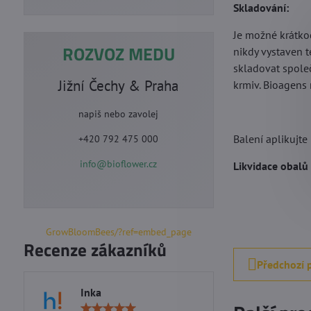
Skladování:
Je možné krátko
ROZVOZ MEDU
nikdy vystaven 
skladovat spole
Jižní Čechy & Praha
krmiv. Bioagens 
napiš nebo zavolej
Balení aplikujte
+420 792 475 000
info@bioflower.cz
Likvidace obalů
GrowBloomBees/?ref=embed_page
Recenze zákazníků
Předchozí 
Inka
Marie S
Hodnocení: