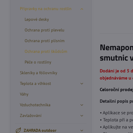
Přípravky na ochranu rostlin
Lepové desky
Ochrana proti plevelu
Ochrana proti plísním
Nemapom 
Ochrana proti škůdcům
smutnic v
Péče o rostliny
Dodání je od 5 
Skleníky a fóliovníky
objednáváme u d
Teplota a vlhkost
Celoroční prodej
Váhy
Detailní popis 
Vzduchotechnika
• Aplikace se pr
Zavlažování
• Teplota při a 
• Aplikujte na ve
ZAHRADA outdoor