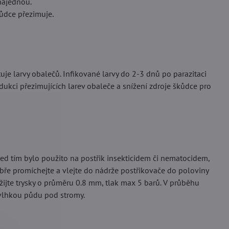
 najednou.
kůdce přezimuje.
uje larvy obalečů. Infikované larvy do 2-3 dnů po parazitaci
dukci přezimujících larev obaleče a snížení zdroje škůdce pro
ed tím bylo použito na postřik insekticidem či nematocidem,
obře promíchejte a vlejte do nádrže postřikovače do poloviny
jte trysky o průměru 0.8 mm, tlak max 5 barů. V průběhu
a vlhkou půdu pod stromy.