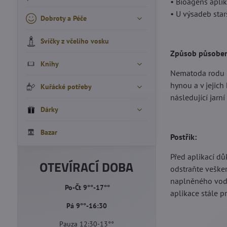
• Bioagens aplik
• U výsadeb star
Dobroty a Péče
Svíčky z včelího vosku
Způsob působen
Knihy
Nematoda rodu St
hynou a v jejich
Kuřácké potřeby
následující jarní
Dárky
Bazar
Postřik:
Před aplikací dů
OTEVÍRACÍ DOBA
odstraňte vešker
naplněného vodo
Po-Čt 9°°-17°°
aplikace stále p
Pá 9°°-16:30
Pauza 12:30-13°°