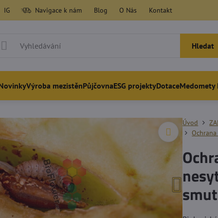
IG
Navigace k nám
Blog
O Nás
Kontakt
Hledat
Novinky
Výroba mezistěn
Půjčovna
ESG projekty
Dotace
Medomety 
Úvod
ZA
Ochrana
Ochr
nesyt
smut