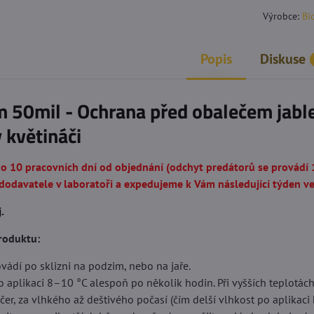
Výrobce:
Bi
Popis
Diskuse
50mil - Ochrana před obalečem jable
 květináči
do 10 pracovních dní od objednání (odchyt predátorů se provádí 
odavatele v laboratoři a expedujeme k Vám následující týden ve
.
produktu:
ovádí po sklizni na podzim, nebo na jaře.
po aplikaci 8–10 °C alespoň po několik hodin. Při vyšších teplotá
čer, za vlhkého až deštivého počasí (čím delší vlhkost po aplikaci b