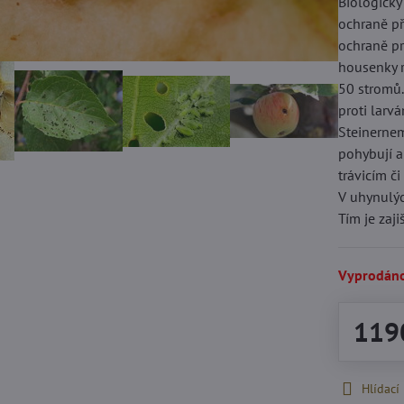
Biologický
ochraně př
ochraně pr
housenky ro
50 stromů.
proti larvá
Steinernem
pohybují a
trávicím č
V uhynulýc
Tím je zaj
Vyprodán
119
Hlídací