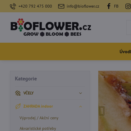
+420 792 475 000
info@bioflower.cz
FB
Úvod
Kategorie
VČELY
ZAHRADA indoor
Výprodej / Akční ceny
Akvaristické potřeby