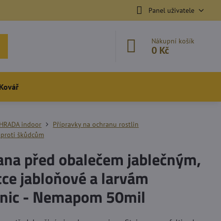
Panel uživatele
Nákupní košík
0 Kč
Kovář
HRADA indoor
Přípravky na ochranu rostlin
 proti škůdcům
ana před obalečem jablečným,
ce jabloňové a larvám
nic - Nemapom 50mil