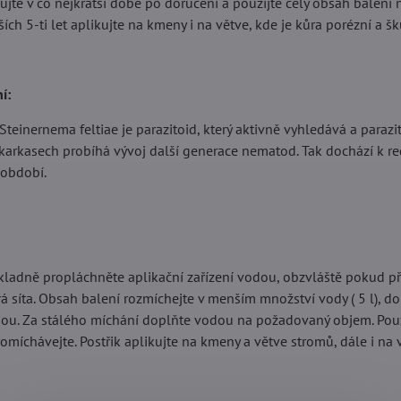
ujte v co nejkratší době po doručení a použijte celý obsah balení
ších 5-ti let aplikujte na kmeny i na větve, kde je kůra porézní a š
í:
einernema feltiae je parazitoid, který aktivně vyhledává a parazit
 karkasech probíhá vývoj další generace nematod. Tak dochází k re
 období.
kladně propláchněte aplikační zařízení vodou, obzvláště pokud př
á síta. Obsah balení rozmíchejte v menším množství vody ( 5 l), d
u. Za stálého míchání doplňte vodou na požadovaný objem. Použi
romíchávejte. Postřik aplikujte na kmeny a větve stromů, dále i n