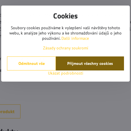
Cookies
dobé přeskladnění v uzavřených originálních obalech na suchém, 
teplotám pod bodem mrazu či nad 30 °C. Skladování je možné po 
Soubory cookies používáme k vylepšení vaší návštěvy tohoto
čně s chemickými přípravky ochrany rostlin a těkavými látkami. S
webu, k analýze jeho výkonu a ke shromažďování údajů o jeho
musí být použit před datem exspirace.
používání.
Další informace
Zásady ochrany soukromí
 na cca 30 stromů / starší výsadby – 50 stromů / mladé výsadby.
Odmítnout vše
Přijmout všechny cookies
 a zbytků:
Použité obaly lze likvidovat jako domovní odpad.
Ukázat podrobnosti
produkt
mrkovská
Anonym
Hodnocení:
Hodnocení: