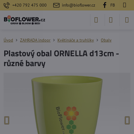
+420 792 475 000
info@bioflower.cz
FB
Úvod
ZAHRADA indoor
Květináče a truhlíky
Obaly
Plastový obal ORNELLA d13cm -
různé barvy