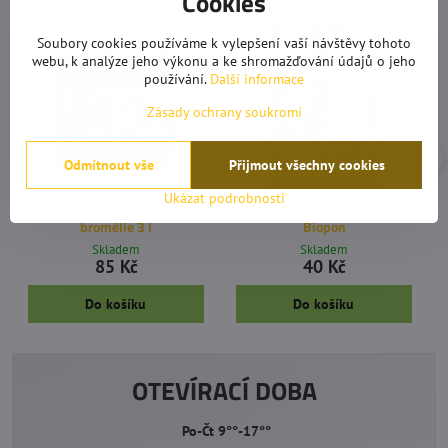
Cookies
Soubory cookies používáme k vylepšení vaší návštěvy tohoto
webu, k analýze jeho výkonu a ke shromažďování údajů o jeho
používání.
Další informace
Zásady ochrany soukromí
Odmítnout vše
Přijmout všechny cookies
Ukázat podrobnosti
Rosteto substrát Orchideje a
Orchideje - hnojivové tyčinky
bromélie 3 l
Biopon
Skladem
Skladem
85 Kč
40 Kč
Do košíku
Do košíku
OTEVÍRACÍ DOBA
Po-Čt 9°°-17°°