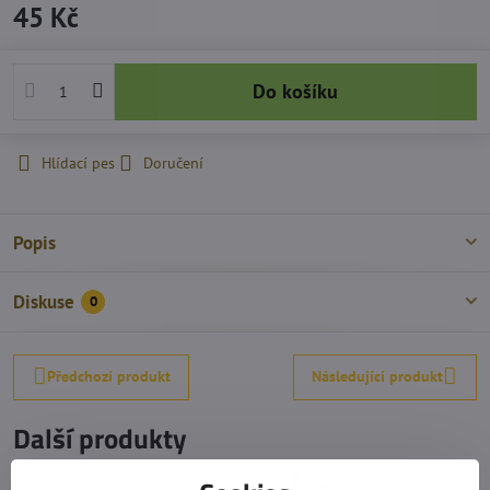
45 Kč
Do košíku
Hlídací pes
Doručení
Popis
Diskuse
0
Předchozí produkt
Následující produkt
Další produkty