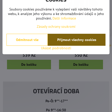
Soubory cookies používáme k vylepšení vaší návštěvy tohoto
webu, k analýze jeho výkonu a ke shromažďování údajů o jeho
používání.
Další informace
Zásady ochrany soukromí
Odmítnout vše
Přijmout všechny cookies
Mačeta 21 cm Stocker
Kovomat Vědro nerezové 18 l
Pro
Ukázat podrobnosti
Skladem
Skladem
539 Kč
550 Kč
Do košíku
Do košíku
OTEVÍRACÍ DOBA
Po-Čt 9°°-17°°
Pá 9°°-16:30