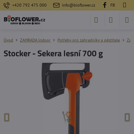
+420 792 475 000
info@bioflower.cz
FB
Úvod
ZAHRADA indoor
Potřeby pro zahradníky a pěstitele
Zah
Stocker - Sekera lesní 700 g