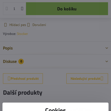
Do košíku
Hlídací pes
Doručení
Výrobce:
Stocker
Popis
Diskuse
0
Předchozí produkt
Následující produkt
Další produkty
Cookies