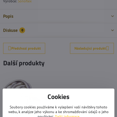
Výrobce:
Sonoflex
Popis
Diskuse
0
Předchozí produkt
Následující produkt
Další produkty
Cookies
Soubory cookies používáme k vylepšení vaší návštěvy tohoto
webu, k analýze jeho výkonu a ke shromažďování údajů o jeho
používání.
Další informace