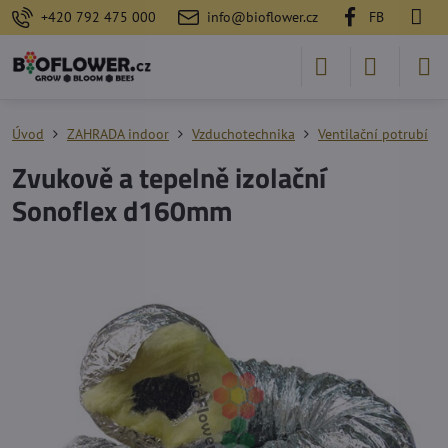
+420 792 475 000
info@bioflower.cz
FB
Úvod
ZAHRADA indoor
Vzduchotechnika
Ventilační potrubí
Zvukově a tepelně izolační
Sonoflex d160mm