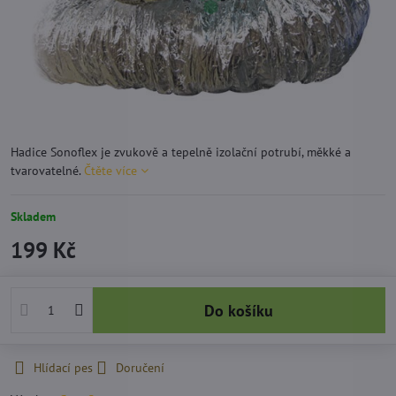
Hadice Sonoflex je zvukově a tepelně izolační potrubí, měkké a
tvarovatelné.
Čtěte více
Skladem
199 Kč
Do košíku
Hlídací pes
Doručení