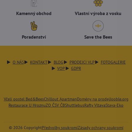
Kamenný obchod
Vlastní výroba z vosku
Poradenství
Save the Bees
O NÁS
KONTAKT
BLOG
PRODEJCI VLP
FOTOGALERIE
VOP
GDPR
Včelí postel Bed&Bees
Chillout Apartman
Domény na prodej
Jooble.org
Restaurace U Hroznu
ZO ČSV ČB
Shuttlebus
Rafty Vltava
Stava-Eko
©
2026
Copyright
Předvolby soukromí
Zásady ochrany soukromí