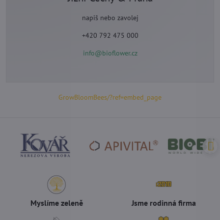
napiš nebo zavolej
+420 792 475 000
info@bioflower.cz
GrowBloomBees/?ref=embed_page
Myslíme zeleně
Jsme rodinná firma