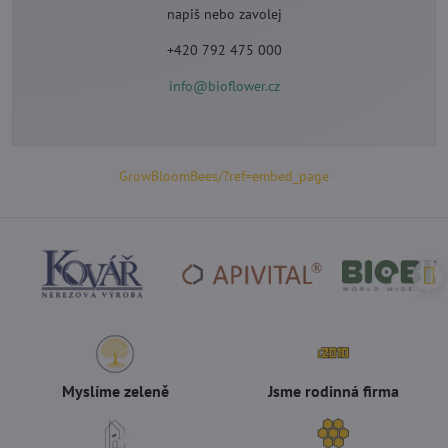
napiš nebo zavolej
+420 792 475 000
info@bioflower.cz
GrowBloomBees/?ref=embed_page
Myslíme zeleně
Jsme rodinná firma