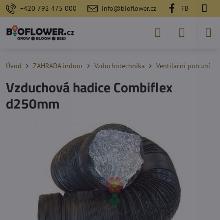
+420 792 475 000
info@bioflower.cz
FB
Úvod
ZAHRADA indoor
Vzduchotechnika
Ventilační potrubí
Vzduchová hadice Combiflex
d250mm