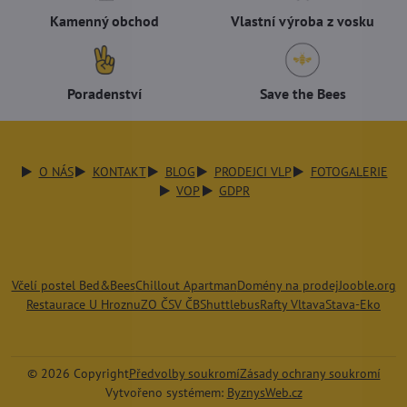
Kamenný obchod
Vlastní výroba z vosku
Poradenství
Save the Bees
O NÁS
KONTAKT
BLOG
PRODEJCI VLP
FOTOGALERIE
VOP
GDPR
Včelí postel Bed&Bees
Chillout Apartman
Domény na prodej
Jooble.org
Restaurace U Hroznu
ZO ČSV ČB
Shuttlebus
Rafty Vltava
Stava-Eko
©
2026
Copyright
Předvolby soukromí
Zásady ochrany soukromí
Vytvořeno systémem:
ByznysWeb.cz