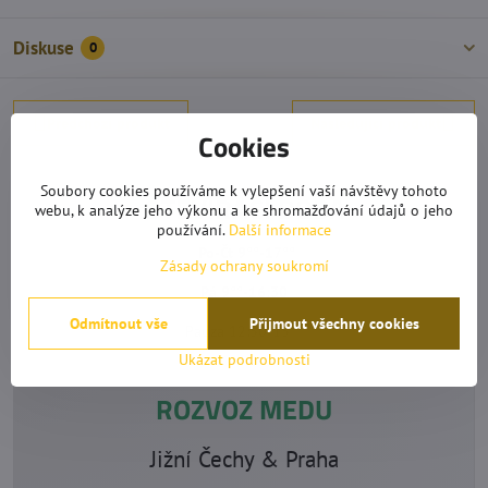
Diskuse
0
Předchozí produkt
Následující produkt
Cookies
Soubory cookies používáme k vylepšení vaší návštěvy tohoto
OTEVÍRACÍ DOBA
webu, k analýze jeho výkonu a ke shromažďování údajů o jeho
používání.
Další informace
Po-Čt 9°°-17°°
Zásady ochrany soukromí
Pá 9°°-16:30
Odmítnout vše
Přijmout všechny cookies
Pauza 12:30-13°°
Ukázat podrobnosti
ROZVOZ MEDU
Jižní Čechy & Praha