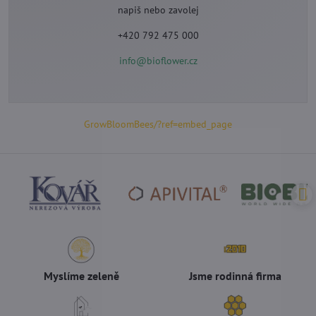
napiš nebo zavolej
+420 792 475 000
info@bioflower.cz
GrowBloomBees/?ref=embed_page
Myslíme zeleně
Jsme rodinná firma