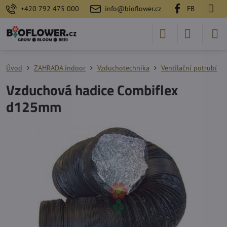
+420 792 475 000
info@bioflower.cz
FB
Úvod
ZAHRADA indoor
Vzduchotechnika
Ventilační potrubí
Vzduchová hadice Combiflex
d125mm