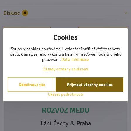
Diskuse
0
Předchozí produkt
Následující produkt
Cookies
Soubory cookies používáme k vylepšení vaší návštěvy tohoto
OTEVÍRACÍ DOBA
webu, k analýze jeho výkonu a ke shromažďování údajů o jeho
používání.
Další informace
Po-Čt 9°°-17°°
Zásady ochrany soukromí
Pá 9°°-16:30
Odmítnout vše
Přijmout všechny cookies
Pauza 12:30-13°°
Ukázat podrobnosti
ROZVOZ MEDU
Jižní Čechy & Praha