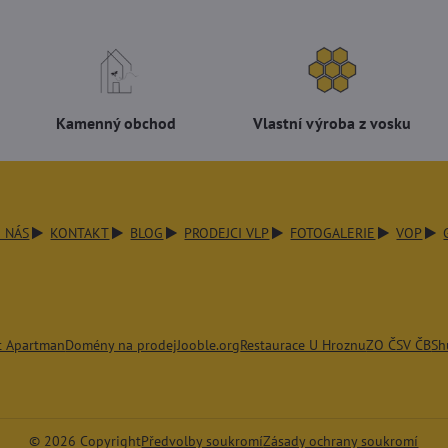
Kamenný obchod
Vlastní výroba z vosku
 NÁS
KONTAKT
BLOG
PRODEJCI VLP
FOTOGALERIE
VOP
t Apartman
Domény na prodej
Jooble.org
Restaurace U Hroznu
ZO ČSV ČB
Sh
©
2026
Copyright
Předvolby soukromí
Zásady ochrany soukromí