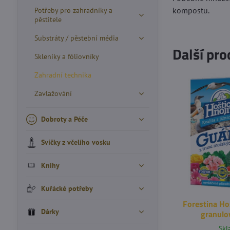
kompostu.
Potřeby pro zahradníky a
pěstitele
Substráty / pěstební média
Další pro
Skleníky a fóliovníky
Zahradní technika
Zavlažování
Dobroty a Péče
Svíčky z včelího vosku
Knihy
Kuřácké potřeby
Forestina Ho
Dárky
granulo
Sk