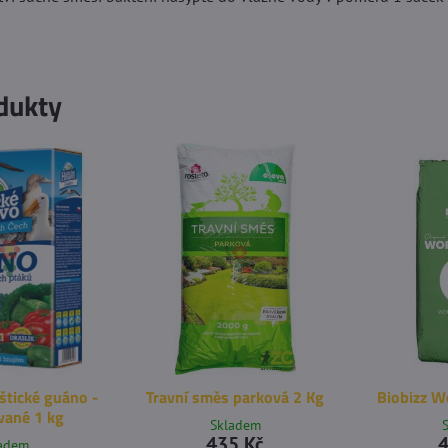
dukty
štické guáno -
Travní směs parková 2 Kg
Biobizz W
vané 1 kg
Skladem
435 Kč
4
ladem