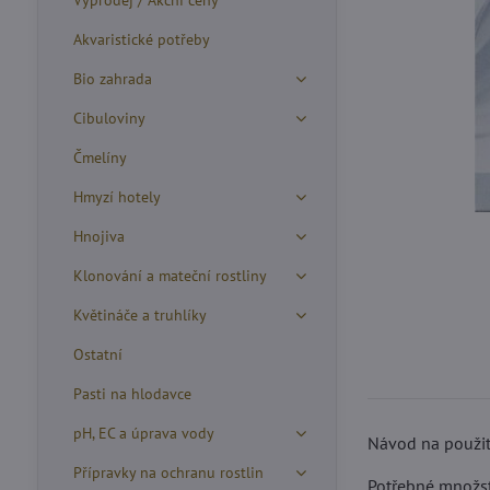
Výprodej / Akční ceny
Akvaristické potřeby
Bio zahrada
Cibuloviny
Čmelíny
Hmyzí hotely
Hnojiva
Klonování a mateční rostliny
Květináče a truhlíky
Ostatní
Pasti na hlodavce
pH, EC a úprava vody
Návod na použit
Přípravky na ochranu rostlin
Potřebné množstv