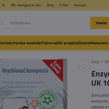
IG
Navigace k nám
Blog
O Nás
Kontakt
Hledat
Novinky
Výroba mezistěn
Půjčovna
ESG projekty
Dotace
Medomety 
Úvod
ZA
Enzy
UK 1
Zcela přír
kompostu 
odpadu a 