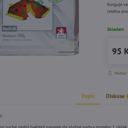
funguje ve
celého pr
Skladem
95 
Hlídací
Popis
Diskuse
í:
í suché směsi bakterií nasypte do vlažné vody v poměru 1 sáček :