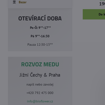
Bazar
19
Do 
OTEVÍRACÍ DOBA
Po-Čt 9°°-17°°
Pá 9°°-16:30
Pauza 12:30-13°°
ROZVOZ MEDU
Jižní Čechy & Praha
napiš nebo zavolej
+420 792 475 000
info@bioflower.cz