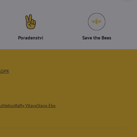
Poradenství
Save the Bees
GDPR
uttlebus
Rafty Vltava
Stava-Eko