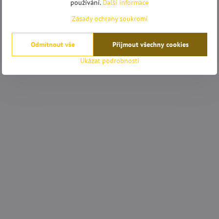
používání.
Další informace
Zásady ochrany soukromí
Odmítnout vše
Přijmout všechny cookies
Ukázat podrobnosti
mrkovská
Anonym
Hodnocení:
Hodnocení:
5
5
/
/
ěkuji!
Pomocí tohoto obchodu jsem se zbavil
Zbo
5
5
potravinových mušek.