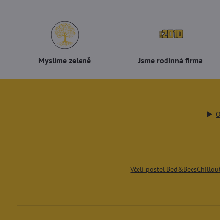
Myslíme zeleně
Jsme rodinná firma
O
Včelí postel Bed&Bees
Chillou