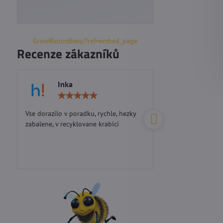
GrowBloomBees/?ref=embed_page
Recenze zákazníků
Inka
Marie S
Hodnocení:
5
/
Vse dorazilo v poradku, rychle, hezky
Perfektní přístup...d
5
zabalene, v recyklovane krabici