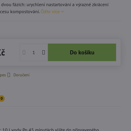
 dvou fázích: urychlení nastartování a výrazné zkrácení
ocesu kompostování.
Čtěte více
Kč
Do košíku
 pes
Doručení
0
 10 l vody. Po 45 minutách vlijte do připraveného