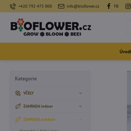
+420 792 475 000
info@bioflower.cz
FB
Úvod
Kategorie
VČELY
ZAHRADA indoor
ZAHRADA outdoor