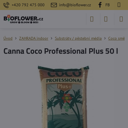
+420 792 475 000
info@bioflower.cz
FB
Úvod
ZAHRADA indoor
Substráty / pěstební média
Coco směsi
Canna Coco Professional Plus 50 l