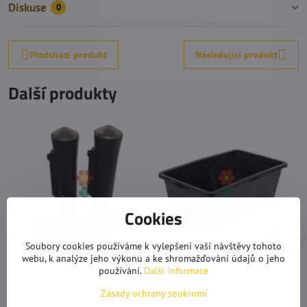
Diskuse
0
Předchozí produkt
Následující produkt
Další produkty
Cookies
20%
Soubory cookies používáme k vylepšení vaší návštěvy tohoto
webu, k analýze jeho výkonu a ke shromažďování údajů o jeho
Kapesní Mikroskop 50x s LED
Plastová nádrž na vodu 90 l
používání.
Další informace
osvětlením
Skladem
Zásady ochrany soukromí
270 Kč
Skladem