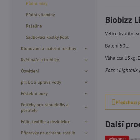
Půdní mixy
Půdní vitamíny
Biobizz L
Rašelina
Velice kvalitní s
Sadbovací kostky Root
Balení 50L.
Klonování a mateční rostliny
Váha cca 15kg. E
Květináče a truhlíky
Pozn.: Lightmix 
Osvětlení
pH, EC a úprava vody
Pěstební boxy
Předchozí 
Potřeby pro zahradníky a
pěstitele
Další pro
Fólie, textilie a dezinfekce
Přípravky na ochranu rostlin
VÝPRODEJ