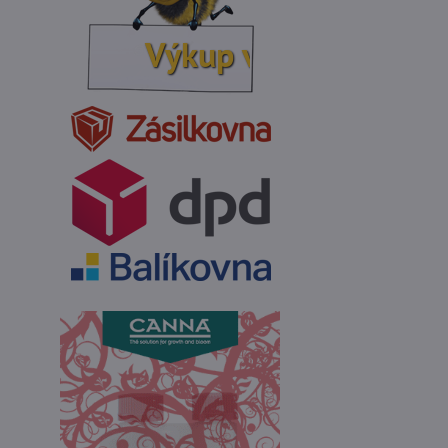
Výkup vosku: 200Kč / 1k