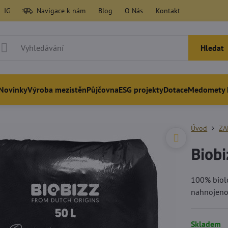
IG
Navigace k nám
Blog
O Nás
Kontakt
Hledat
Novinky
Výroba mezistěn
Půjčovna
ESG projekty
Dotace
Medomety 
Úvod
ZA
Biobi
100% biolog
nahnojeno
Skladem