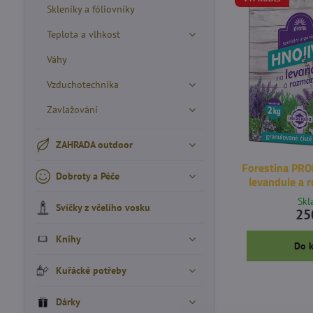
Skleníky a fóliovníky
Teplota a vlhkost
Váhy
Vzduchotechnika
Zavlažování
ZAHRADA outdoor
Forestina PRO
Dobroty a Péče
levandule a 
Sk
Svíčky z včelího vosku
25
Knihy
Do 
Kuřácké potřeby
Dárky