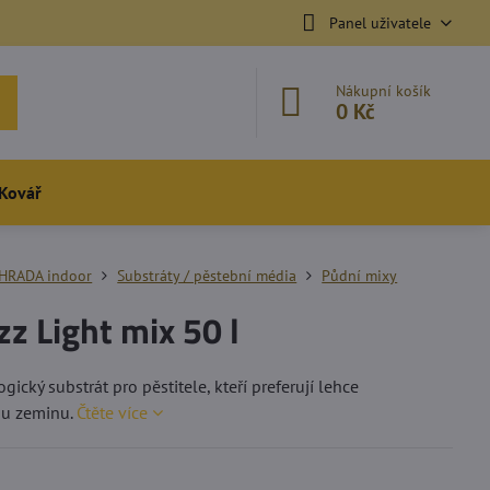
Panel uživatele
Nákupní košík
0 Kč
Kovář
HRADA indoor
Substráty / pěstební média
Půdní mixy
zz Light mix 50 l
ický substrát pro pěstitele, kteří preferují lehce
u zeminu.
Čtěte více