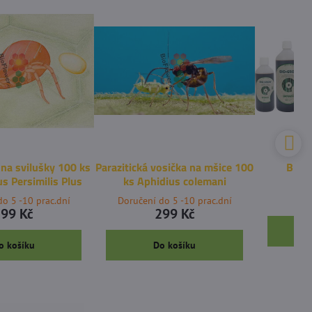
 na svilušky 100 ks
Parazitická vosička na mšice 100
Biobi
s Persimilis Plus
ks Aphidius colemani
do 5 -10 prac.dní
Doručení do 5 -10 prac.dní
99 Kč
299 Kč
o košíku
Do košíku