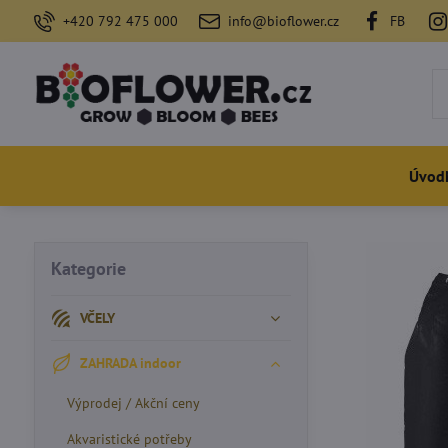
+420 792 475 000
info@bioflower.cz
FB
Úvod
Kategorie
VČELY
ZAHRADA indoor
Výprodej / Akční ceny
Akvaristické potřeby