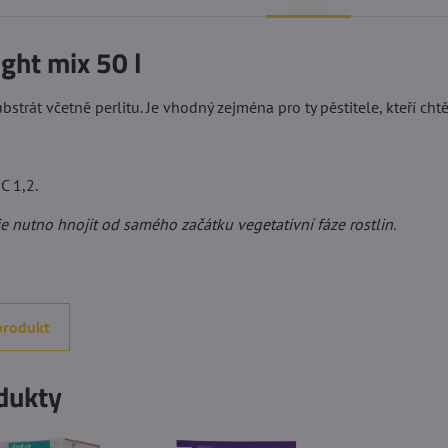
ight mix 50 l
ubstrát včetně perlitu. Je vhodný zejména pro ty pěstitele, kteří cht
C 1,2.
je nutno hnojit od samého začátku vegetativní fáze rostlin.
produkt
dukty