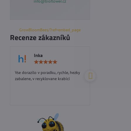
info@bioflower.cz
GrowBloomBees/?ref=embed_page
Recenze zákazníků
Inka
Marie S
Hodnocení:
5
/
Vse dorazilo v poradku, rychle, hezky
Perfektní přístup...d
5
zabalene, v recyklovane krabici