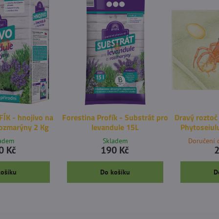
FÍK - hnojivo na
Forestina Profík - Substrát pro
Dravý roztoč
rozmarýny 2 Kg
levandule 15L
Phytoseiulu
ladem
Skladem
Doručení 
0 Kč
190 Kč
2
košíku
Do košíku
D