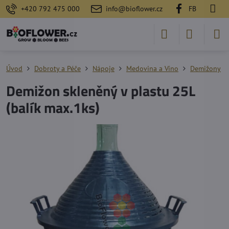
+420 792 475 000
info@bioflower.cz
FB
Úvod
Dobroty a Péče
Nápoje
Medovina a Víno
Demižony
Demižon skleněný v plastu 25L
(balík max.1ks)