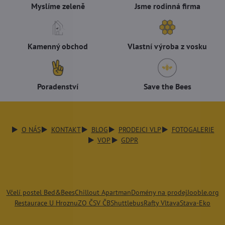
Myslíme zeleně
Jsme rodinná firma
Kamenný obchod
Vlastní výroba z vosku
Poradenství
Save the Bees
O NÁS
KONTAKT
BLOG
PRODEJCI VLP
FOTOGALERIE
VOP
GDPR
Včelí postel Bed&Bees
Chillout Apartman
Domény na prodej
Jooble.org
Restaurace U Hroznu
ZO ČSV ČB
Shuttlebus
Rafty Vltava
Stava-Eko