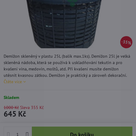
35%
Demižon skleněný v plastu 25L (balík max.1ks). Demižon 25l je velká
skleněná nádoba, která se používá k uskladňování tekutin a pro
kvašení vína, medovin, moštů, atd. Při kvašení musíte demižon
utěsnit kvasnou zátkou. Demižon je praktický a zároveň dekorační.
Čtěte více
Skladem
1000 Kč
Sleva
355 Kč
645 Kč
Do košíku