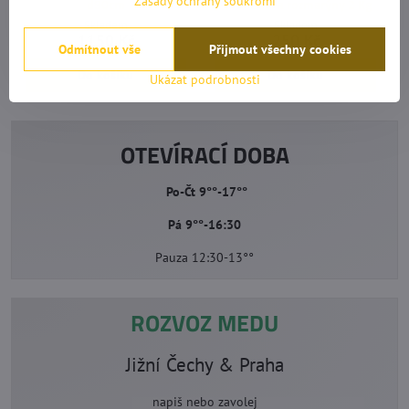
Zásady ochrany soukromí
d90cm
levandule a rozmarýny 2 Kg
Skladem
Skladem
1150 Kč
250 Kč
Odmítnout vše
Přijmout všechny cookies
Do košíku
Do košíku
Ukázat podrobnosti
OTEVÍRACÍ DOBA
Po-Čt 9°°-17°°
Pá 9°°-16:30
Pauza 12:30-13°°
ROZVOZ MEDU
Jižní Čechy & Praha
napiš nebo zavolej