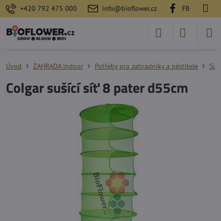
+420 792 475 000
info@bioflower.cz
FB
Úvod
ZAHRADA indoor
Potřeby pro zahradníky a pěstitele
Suš
Colgar sušící síť 8 pater d55cm