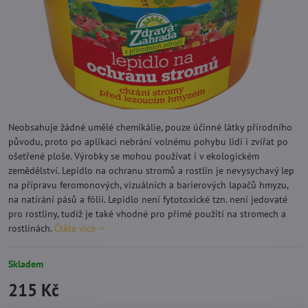
Neobsahuje žádné umělé chemikálie, pouze účinné látky přírodního
původu, proto po aplikaci nebrání volnému pohybu lidí i zvířat po
ošetřené ploše. Výrobky se mohou používat i v ekologickém
zemědělství. Lepidlo na ochranu stromů a rostlin je nevysychavý lep
na přípravu feromonových, vizuálních a barierových lapačů hmyzu,
na natírání pásů a fólií. Lepidlo není fytotoxické tzn. není jedovaté
pro rostliny, tudíž je také vhodné pro přímé použití na stromech a
rostlinách.
Čtěte více
Skladem
215 Kč