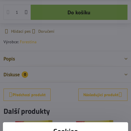
Do košíku
Hlídací pes
Doručení
Výrobce:
Forestina
Popis
Diskuse
0
Předchozí produkt
Následující produkt
Další produkty