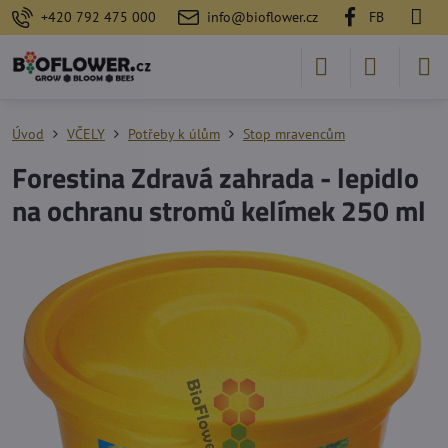
+420 792 475 000
info@bioflower.cz
FB
Úvod
VČELY
Potřeby k úlům
Stop mravencům
Forestina Zdravá zahrada - lepidlo
na ochranu stromů kelímek 250 ml