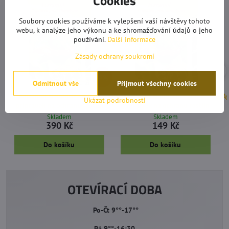
Cookies
Soubory cookies používáme k vylepšení vaší návštěvy tohoto
webu, k analýze jeho výkonu a ke shromažďování údajů o jeho
používání.
Další informace
Zásady ochrany soukromí
3%
Odmítnout vše
Přijmout všechny cookies
Ferramol Neudorff - 1 kg -
Ferramol Neudorff - 200 g -
Ag
Ukázat podrobnosti
přípravek na ochranu rostlin
přípravek na ochranu rostlin
Skladem
Skladem
390 Kč
149 Kč
Do košíku
Do košíku
OTEVÍRACÍ DOBA
Po-Čt 9°°-17°°
Pá 9°°-16:30