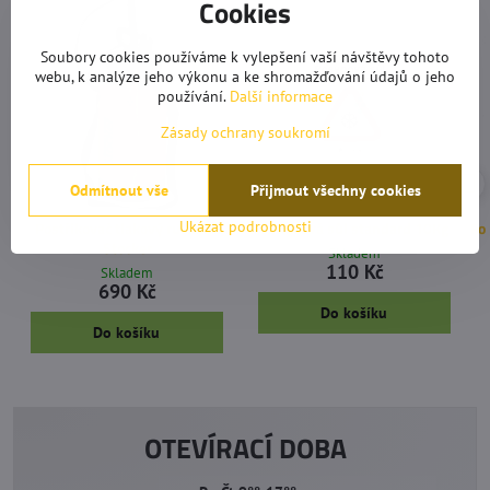
Cookies
Soubory cookies používáme k vylepšení vaší návštěvy tohoto
webu, k analýze jeho výkonu a ke shromažďování údajů o jeho
používání.
Další informace
Zásady ochrany soukromí
Odmítnout vše
Přijmout všechny cookies
Postřikovač tlakový ruční 5 l
Ukázat podrobnosti
Posypová sůl standard 10Kg
Fo
Stocker
Skladem
110 Kč
Skladem
690 Kč
Do košíku
Do košíku
OTEVÍRACÍ DOBA