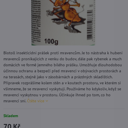
Biotoll insekticidní prášek proti mravencům. Je to nástraha k hubení
mravenců pronikajících z venku do budov, dále pak rybenek a much
domácích ve formě jemného bílého prášku. Umožňuje dlouhodobou
účinnou ochranu a bezpečí před mravenci v obývacích prostorách a
na terasách, stejně jako v zásobárnách a prázdných skladištích.
Přípravek rozprášíme kolem stěn a v koutech prostoru, ve kterém si
všimneme, že se mravenci vyskytují. Používáme ho kdykoliv, když se
mravenci vyskytnou v prostoru. Účinkuje ihned po tom, co ho
mravenci sní.
Čtěte více
Skladem
70 Kč