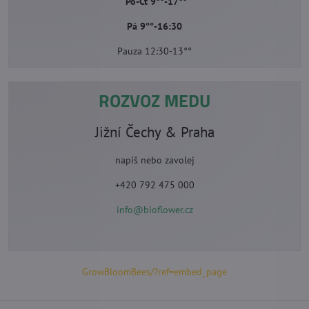
Po-Čt 9°°-17°°
Pá 9°°-16:30
Pauza 12:30-13°°
ROZVOZ MEDU
Jižní Čechy & Praha
napiš nebo zavolej
+420 792 475 000
info@bioflower.cz
GrowBloomBees/?ref=embed_page