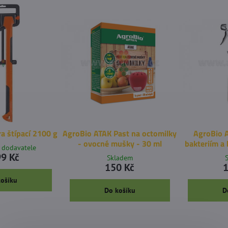
ra štípací 2100 g
AgroBio ATAK Past na octomilky
AgroBio A
- ovocné mušky - 30 ml
bakteriím a
 dodavatele
9 Kč
Skladem
150 Kč
1
košíku
Do košíku
D