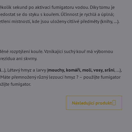
ěkolik sekund po aktivaci fumigatoru vodou. Díky tomu je
edostat se do styku s kouřem. Účinnost je rychlá a úplná;
í místností, kde jsou uloženy citlivé předměty (knihy, ...).
ěné rozptýlení kouře. Vznikající suchý kouř má výbornou
rezidua ani skvrny.
i
...), Létavý hmyz a larvy (
mouchy, komáři, moli, vosy, sršni
, ...),
... Máte přemnožený různý lezoucí hmyz ? – použijte fumigator
žijte fumigator.
Následující produkt