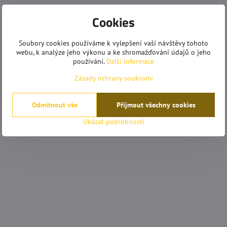
Cookies
Soubory cookies používáme k vylepšení vaší návštěvy tohoto
webu, k analýze jeho výkonu a ke shromažďování údajů o jeho
používání.
Další informace
Zásady ochrany soukromí
Odmítnout vše
Přijmout všechny cookies
Ukázat podrobnosti
mrkovská
Anonym
Hodnocení:
Hodnocení: