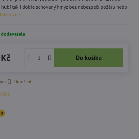
a hubí tak i dobře schovaný hmyz bez nebezpečí požáru nebo
těte více
 dodavatele
 Kč
Do košíku
 pes
Doručení
roBio
0