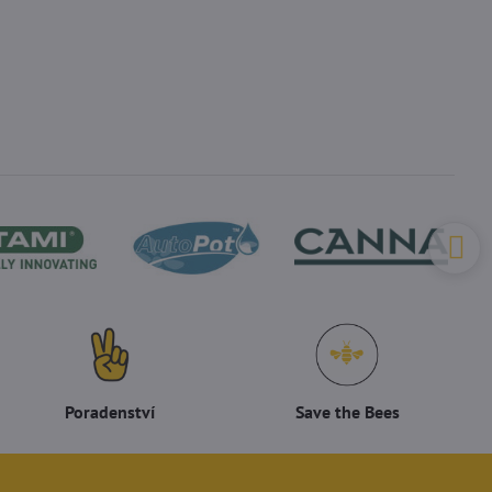
Poradenství
Save the Bees