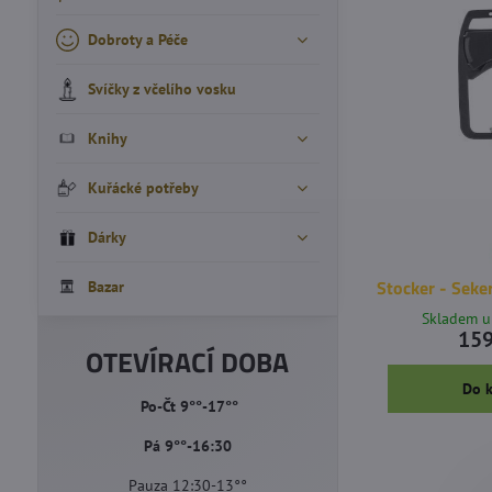
Dobroty a Péče
Svíčky z včelího vosku
Knihy
Kuřácké potřeby
Dárky
Stocker - Seke
Bazar
Skladem u
159
OTEVÍRACÍ DOBA
Do 
Po-Čt 9°°-17°°
Pá 9°°-16:30
Pauza 12:30-13°°