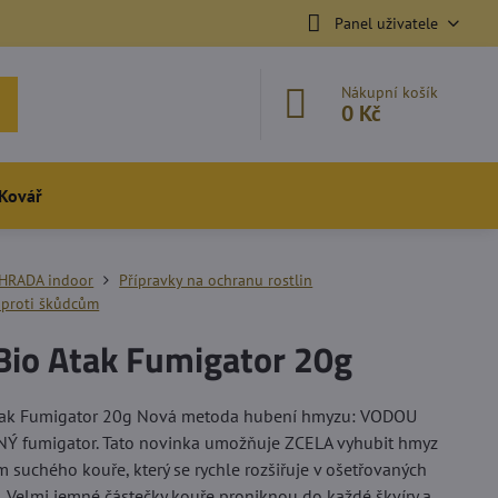
Panel uživatele
Nákupní košík
0 Kč
Kovář
HRADA indoor
Přípravky na ochranu rostlin
 proti škůdcům
Bio Atak Fumigator 20g
tak Fumigator 20g Nová metoda hubení hmyzu: VODOU
Ý fumigator. Tato novinka umožňuje ZCELA vyhubit hmyz
m suchého kouře, který se rychle rozšiřuje v ošetřovaných
. Velmi jemné částečky kouře proniknou do každé škvíry a