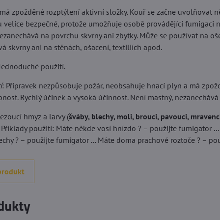
má zpožděné rozptýlení aktivní složky. Kouř se začne uvolňovat n
u velice bezpečné, protože umožňuje osobě provádějící fumigaci n
zanechává na povrchu skvrny ani zbytky. Může se používat na ošetřen
 skvrny ani na stěnách, ošacení, textiliích apod.
 Jednoduché použití.
í
: Přípravek nezpůsobuje požár, neobsahuje hnací plyn a má zpožd
nost. Rychlý účinek a vysoká účinnost. Není mastný, nezanechává 
Lezoucí hmyz a larvy (
šváby, blechy, moli, brouci, pavouci, mravenc
. Příklady použití: Máte někde vosí hnízdo ? – použijte fumigator 
echy ? – použijte fumigator ... Máte doma prachové roztoče ? – pou
produkt
dukty