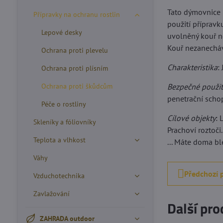
Tato dýmovnice 
Přípravky na ochranu rostlin
použití přípravk
Lepové desky
uvolněný kouř ne
Kouř nezanechává
Ochrana proti plevelu
Charakteristika
:
Ochrana proti plísním
Ochrana proti škůdcům
Bezpečné použit
penetrační schop
Péče o rostliny
Cílové objekty
: 
Skleníky a fóliovníky
Prachoví roztoči
Teplota a vlhkost
... Máte doma bl
Váhy
Předchozí 
Vzduchotechnika
Zavlažování
Další pro
ZAHRADA outdoor