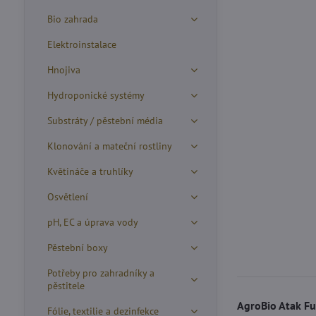
Bio zahrada
Elektroinstalace
Hnojiva
Hydroponické systémy
Substráty / pěstební média
Klonování a mateční rostliny
Květináče a truhlíky
Osvětlení
pH, EC a úprava vody
Pěstební boxy
Potřeby pro zahradníky a
pěstitele
AgroBio Atak F
Fólie, textilie a dezinfekce