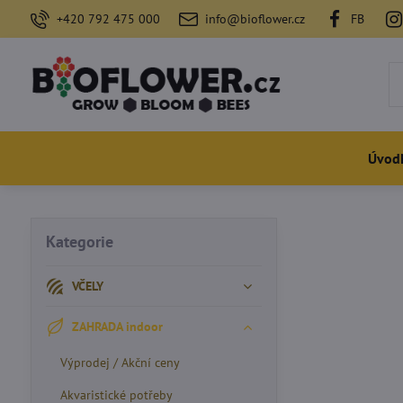
+420 792 475 000
info@bioflower.cz
FB
Úvod
Kategorie
VČELY
ZAHRADA indoor
Výprodej / Akční ceny
Akvaristické potřeby