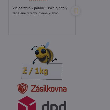
5
/
Vse dorazilo v poradku, rychle, hezky
Perfektní přístup...d
5
zabalene, v recyklovane krabici
00Kč / 1kg