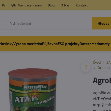
IG
Navigace k nám
Blog
O Nás
Kontakt
Hledat
Novinky
Výroba mezistěn
Půjčovna
ESG projekty
Dotace
Medomety 
Úvod
ZA
Ochrana
Agro
AgroBio A
AKTIVOVAN
rozptýlení
prostorách