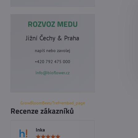
ROZVOZ MEDU
Jižní Čechy & Praha
napiš nebo zavolej
+420 792 475 000
info@bioflower.cz
GrowBloomBees/?ref=embed_page
Recenze zákazníků
Inka
Marie S
Hodnocení: