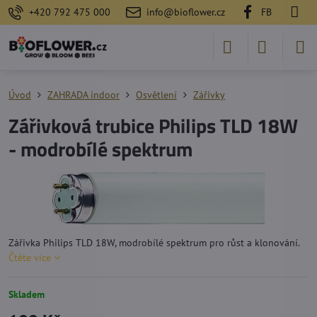
+420 792 475 000
info@bioflower.cz
FB
Úvod
ZAHRADA indoor
Osvětlení
Zářivky
Zářivková trubice Philips TLD 18W
- modrobílé spektrum
Zářivka Philips TLD 18W, modrobílé spektrum pro růst a klonování.
Čtěte více
Skladem