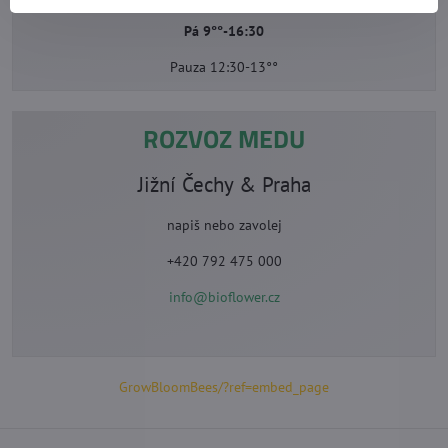
Pá 9°°-16:30
Pauza 12:30-13°°
ROZVOZ MEDU
Jižní Čechy & Praha
napiš nebo zavolej
+420 792 475 000
info@bioflower.cz
GrowBloomBees/?ref=embed_page