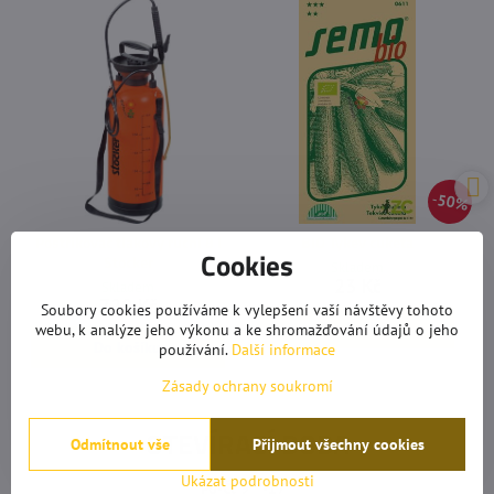
50%
Postřikovač tlakový ruční 8 l
BIO Tykev cuketa
Cookies
Stocker
Skladem
23 Kč
Skladem
729 Kč
Soubory cookies používáme k vylepšení vaší návštěvy tohoto
Do košíku
webu, k analýze jeho výkonu a ke shromažďování údajů o jeho
Do košíku
používání.
Další informace
Zásady ochrany soukromí
OTEVÍRACÍ DOBA
Odmítnout vše
Přijmout všechny cookies
Ukázat podrobnosti
Po-Čt 9°°-17°°