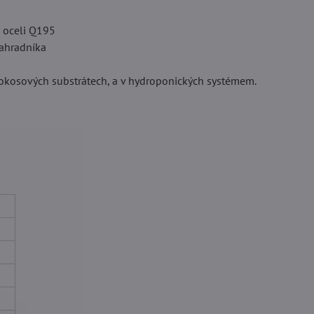
é oceli Q195
zahradníka
 v kokosových substrátech, a v hydroponických systémem.
u