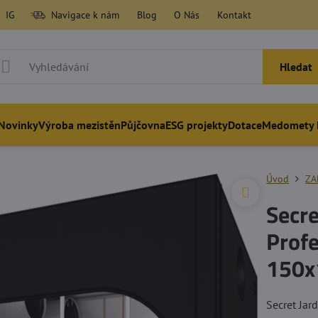
IG
Navigace k nám
Blog
O Nás
Kontakt
Hledat
Novinky
Výroba mezistěn
Půjčovna
ESG projekty
Dotace
Medomety 
Úvod
ZA
Secr
Prof
150x
Secret Ja