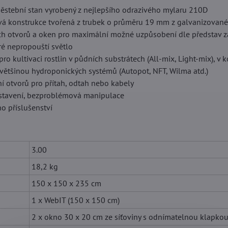
 pěstební stan vyrobený z nejlepšího odrazivého mylaru 210D
ová konstrukce tvořená z trubek o průměru 19 mm z galvanizovan
ních otvorů a oken pro maximální možné uzpůsobení dle představ 
eré nepropouští světlo
t pro kultivaci rostlin v půdních substrátech (All-mix, Light-mix),
 většinou hydroponických systémů (Autopot, NFT, Wilma atd.)
ní otvorů pro přítah, odtah nebo kabely
stavení, bezproblémová manipulace
o příslušenství
3.00
18,2 kg
150 x 150 x 235 cm
1 x WebIT (150 x 150 cm)
2 x okno 30 x 20 cm ze síťoviny s odnímatelnou klapko