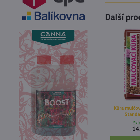
Další pro
Kůra mulčov
Standa
Sk
14