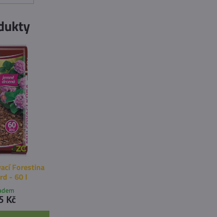
dukty
ací Forestina
rd - 60 l
ladem
5 Kč