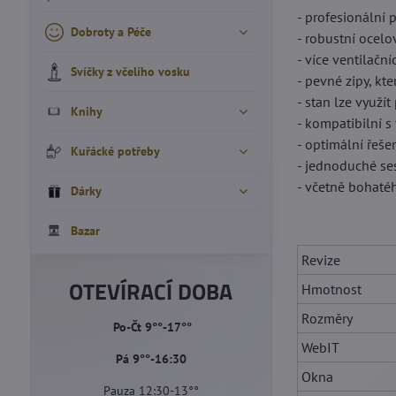
- profesionální
Dobroty a Péče
- robustní ocel
- více ventilač
Svíčky z včelího vosku
- pevné zipy, kt
- stan lze využí
Knihy
- kompatibilní s
- optimální řeše
Kuřácké potřeby
- jednoduché se
- včetně bohatéh
Dárky
Bazar
Revize
OTEVÍRACÍ DOBA
Hmotnost
Rozměry
Po-Čt 9°°-17°°
WebIT
Pá 9°°-16:30
Okna
Pauza 12:30-13°°