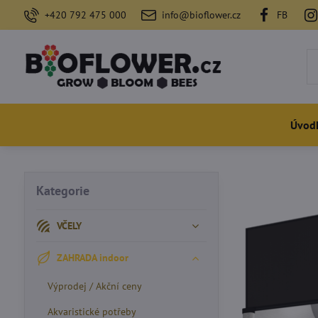
+420 792 475 000
info@bioflower.cz
FB
Úvod
Kategorie
VČELY
ZAHRADA indoor
Výprodej / Akční ceny
Akvaristické potřeby