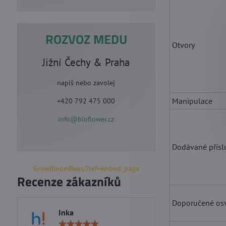
ROZVOZ MEDU
Otvory
Jižní Čechy & Praha
napiš nebo zavolej
Manipulace
+420 792 475 000
info@bioflower.cz
Dodávané přísl
GrowBloomBees/?ref=embed_page
Recenze zákazníků
Doporučené osv
Inka
Marie S
Hodnocení: