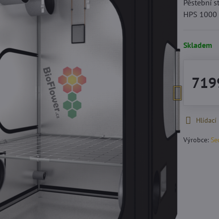
Pěstební s
HPS 1000 
Skladem
719
Hlídací
Výrobce:
Se