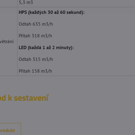
5,3 m3
5
5
/
/
ěkuji!
Pomocí tohoto obchodu jsem se zbavil
Zbo
5
5
HPS (každých 30 až 60 sekund):
potravinových mušek.
Odtah 635 m3/h
Přítah 318 m3/h
ětrání
LED (každá 1 až 2 minuty):
Odtah 315 m3/h
Přítah 158 m3/h
0Kč / 1kg
d k sestavení
produkt