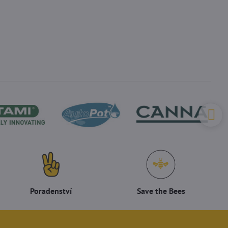
Poradenství
Save the Bees