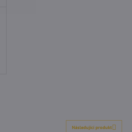
5
/
ží dorazilo za 1 den
Doporučuje obchod. Niektore p
5
su dostupne iba v cesku.
Následující produkt