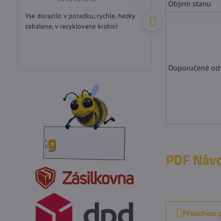
Objem stanu
5
/
Vse dorazilo v poradku, rychle, hezky
Perfektní přístup...d
5
zabalene, v recyklovane krabici
Doporučené odv
Výkup vosku: 20
PDF Návo
Předchozí 