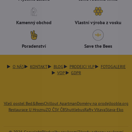
Kamenný obchod
Vlastní výroba z vosku
Poradenství
Save the Bees
O NÁS
KONTAKT
BLOG
PRODEJCI VLP
FOTOGALERIE
VOP
GDPR
Včelí postel Bed&Bees
Chillout Apartman
Domény na prodej
Jooble.org
Restaurace U Hroznu
ZO ČSV ČB
Shuttlebus
Rafty Vltava
Stava-Eko
©
2026
Copyright
Předvolby soukromí
Zásady ochrany soukromí