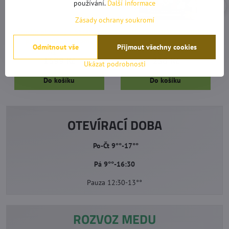
používání.
Další informace
Zásady ochrany soukromí
2x Čmelín plastový + SEMO směs
Forestina substrát - Hoštický Pro
pro čmeláky - Pokorný
jahody 40 l
Odmítnout vše
Přijmout všechny cookies
Skladem
Skladem
1599 Kč
230 Kč
Ukázat podrobnosti
Do košíku
Do košíku
OTEVÍRACÍ DOBA
Po-Čt 9°°-17°°
Pá 9°°-16:30
Pauza 12:30-13°°
ROZVOZ MEDU