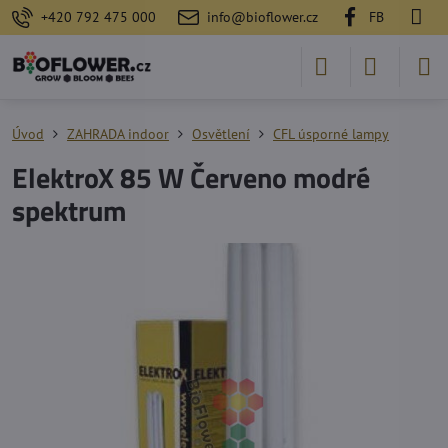
+420 792 475 000
info@bioflower.cz
FB
Úvod
ZAHRADA indoor
Osvětlení
CFL úsporné lampy
ElektroX 85 W Červeno modré
spektrum