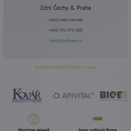
Jižní Čechy & Praha
napiš nebo zavolej
+420 792 475 000
info@bioflower.cz
GrowBloomBees/?ref=embed_page
Myslíme zeleně
Jsme rodinná firma