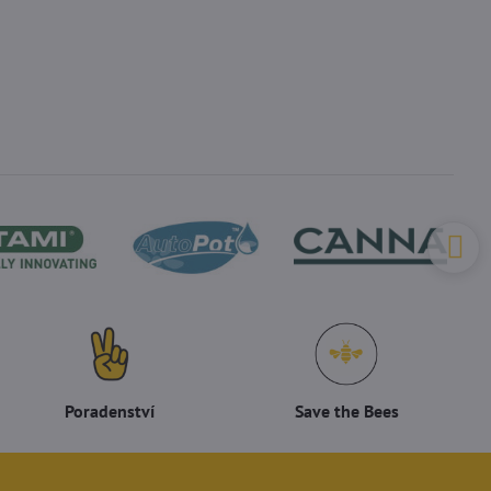
Poradenství
Save the Bees