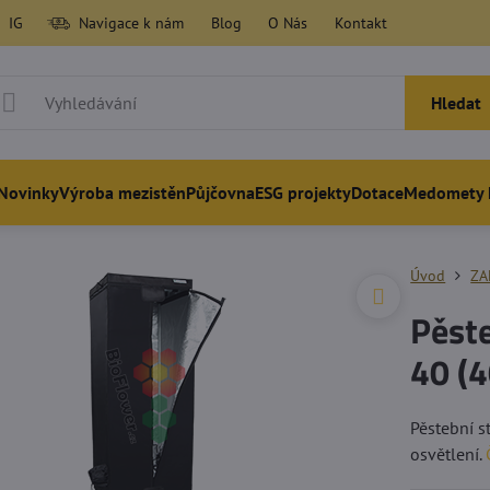
IG
Navigace k nám
Blog
O Nás
Kontakt
Hledat
Novinky
Výroba mezistěn
Půjčovna
ESG projekty
Dotace
Medomety 
Úvod
ZA
Pěst
40 (
Pěstební s
osvětlení.