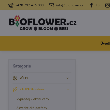
+420 792 475 000
info@bioflower.cz
FB
Úvod
Kategorie
VČELY
ZAHRADA indoor
Výprodej / Akční ceny
Akvaristické potřeby