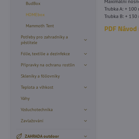
Maximální nosno
BudBox
Trubka A: + 10
HOMEbox
Trubka B: + 13
Mammoth Tent
PDF Návod
Potřeby pro zahradníky a
pěstitele
Fólie, textilie a dezinfekce
Přípravky na ochranu rostlin
Skleníky a fóliovníky
Teplota a vlhkost
Váhy
Vzduchotechnika
Zavlažování
ZAHRADA outdoor