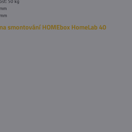
st: 50 kg
0 mm
0 mm
 na smontování HOMEbox HomeLab 40