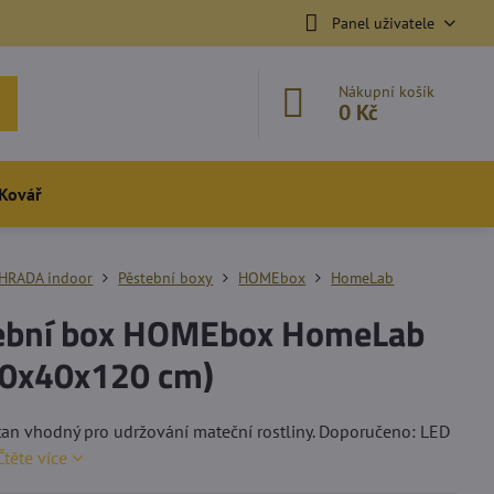
Panel uživatele
Nákupní košík
0 Kč
Kovář
HRADA indoor
Pěstební boxy
HOMEbox
HomeLab
ební box HOMEbox HomeLab
40x40x120 cm)
tan vhodný pro udržování mateční rostliny. Doporučeno: LED
Čtěte více