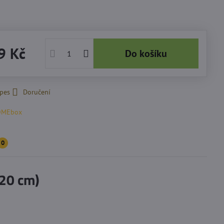
9 Kč
Do košíku
 pes
Doručení
OMEbox
0
20 cm)