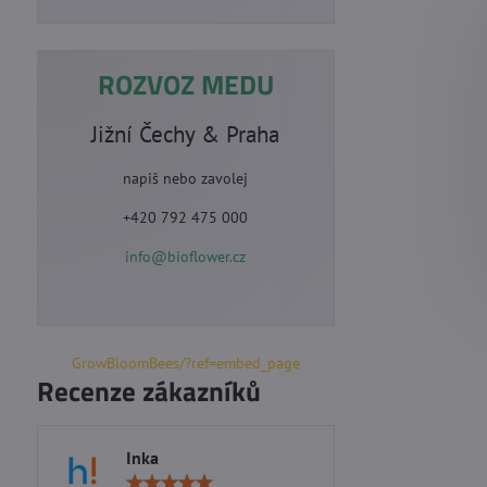
ROZVOZ MEDU
Jižní Čechy & Praha
napiš nebo zavolej
+420 792 475 000
info@bioflower.cz
GrowBloomBees/?ref=embed_page
Recenze zákazníků
Inka
Marie S
Hodnocení: