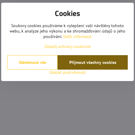
Cookies
Soubory cookies používáme k vylepšení vaší návštěvy tohoto
webu, k analýze jeho výkonu a ke shromažďování údajů o jeho
používání.
Další informace
Zásady ochrany soukromí
Odmítnout vše
Přijmout všechny cookies
Ukázat podrobnosti
mrkovská
Anonym
Hodnocení:
Hodnocení: