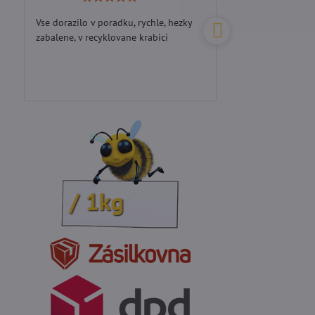
5
/
Vse dorazilo v poradku, rychle, hezky
Perfektní přístup...d
5
zabalene, v recyklovane krabici
Kč / 1kg